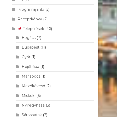
Programajánló
(5)
Receptkönyv
(2)
Települések
(46)
Bogács
(7)
Budapest
(11)
Győr
(1)
Hejőbába
(1)
Máriapócs
(1)
Mezőkövesd
(2)
Miskolc
(6)
Nyíregyháza
(3)
Sárospatak
(2)