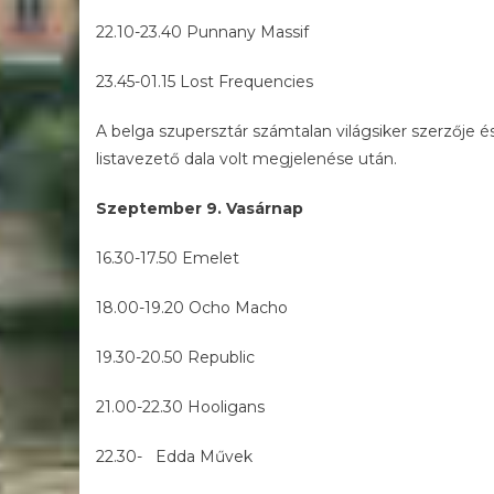
22.10-23.40 Punnany Massif
23.45-01.15 Lost Frequencies
A belga szupersztár számtalan világsiker szerzője é
listavezető dala volt megjelenése után.
Szeptember 9. Vasárnap
16.30-17.50 Emelet
18.00-19.20 Ocho Macho
19.30-20.50 Republic
21.00-22.30 Hooligans
22.30- Edda Művek