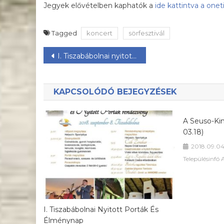
Jegyek elővételben kaphatók a
ide kattintva a onet
Tagged
koncert
sörfesztivál
Bejegyzés
I. Tiszabábolnai nyitott porták és élménynap
navigáció
KAPCSOLÓDÓ BEJEGYZÉSEK
A Seuso-Kin
03.18)
2018.09.04
Településinfó
I. Tiszabábolnai Nyitott Porták És
Élménynap