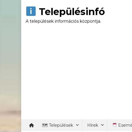
Skip
Településinfó
to
content
A települések információs központja.
🗺 Települések
Hírek
Esemé