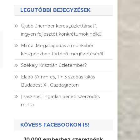
LEGUTÓBBI BEJEGYZÉSEK
Újabb úriember keres „üzlettársat”,
ingyen fejlesztőt konkrétumok nélkül
Minta: Megállapodás a munkabér
készpénzben történő megfizetéséről
Székely Krisztián üzletember?
Eladó 67 nm-es, 1 + 3 szobás lakás
Budapest XI. Gazdagréten
[hasznos] Ingatlan bérleti szerződés
minta
KÖVESS FACEBOOKON IS!
10.000 emberhez szeretnénk