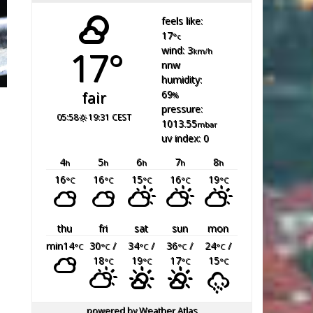
feels like:
17
°c
17°
wind: 3
km/h
nnw
humidity:
69
fair
%
pressure:
05:58
19:31 CEST
1013.55
mbar
uv index: 0
4
5
6
7
8
h
h
h
h
h
16
16
15
16
19
°C
°C
°C
°C
°C
thu
fri
sat
sun
mon
min14
30
/
34
/
36
/
24
/
°C
°C
°C
°C
°C
18
19
17
15
°C
°C
°C
°C
powered by
Weather Atlas