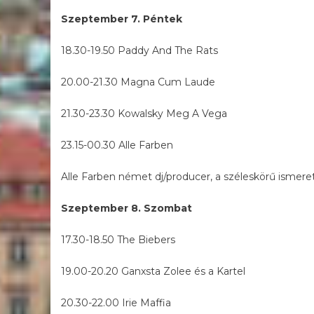
Szeptember 7. Péntek
18.30-19.50 Paddy And The Rats
20.00-21.30 Magna Cum Laude
21.30-23.30 Kowalsky Meg A Vega
23.15-00.30 Alle Farben
Alle Farben német dj/producer, a széleskörű ismer
Szeptember 8. Szombat
17.30-18.50 The Biebers
19.00-20.20 Ganxsta Zolee és a Kartel
20.30-22.00 Irie Maffia