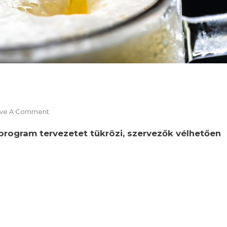
On
ve A Comment
Miskolci
 program tervezetet tükrözi, szervezők vélhetően
Sörfesztivál
2018