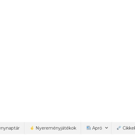
nynaptár
Nyereményjátékok
Apró
Cikke