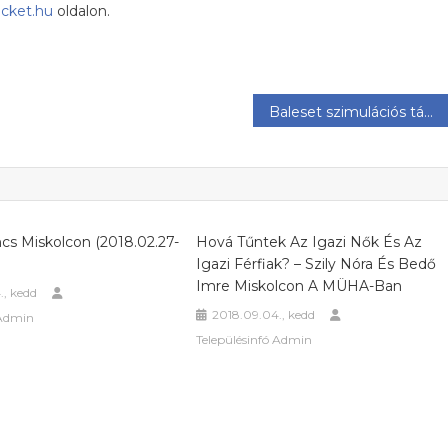
icket.hu
oldalon.
Baleset szimulációs tábor – 2018. augusztus 6-10
cs Miskolcon (2018.02.27-
Hová Tűntek Az Igazi Nők És Az
Igazi Férfiak? – Szily Nóra És Bedő
Imre Miskolcon A MÜHA-Ban
., kedd
2018.09.04., kedd
 Admin
Településinfó Admin