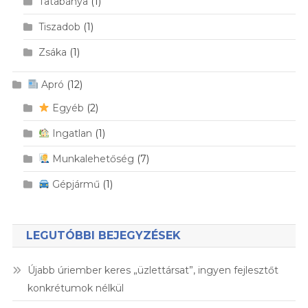
Tatabánya
(1)
Tiszadob
(1)
Zsáka
(1)
Apró
(12)
Egyéb
(2)
Ingatlan
(1)
Munkalehetőség
(7)
Gépjármű
(1)
LEGUTÓBBI BEJEGYZÉSEK
Újabb úriember keres „üzlettársat”, ingyen fejlesztőt
konkrétumok nélkül