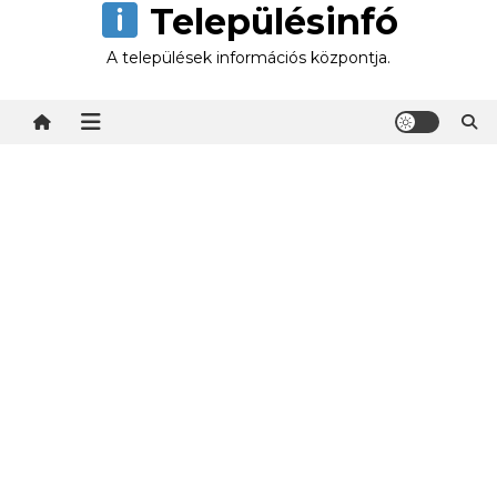
Településinfó
Skip
to
A települések információs központja.
content