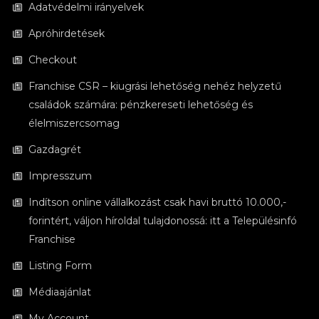
Adatvédelmi irányelvek
Apróhirdetések
Checkout
Franchise CSR – kiugrási lehetőség nehéz helyzetű
családok számára: pénzkereseti lehetőség és
élelmiszercsomag
Gazdagrét
Impresszum
Indítson online vállalkozást csak havi bruttó 10.000,-
forintért, váljon híroldal tulajdonossá: itt a Településinfó
Franchise
Listing Form
Médiaajánlat
My Account