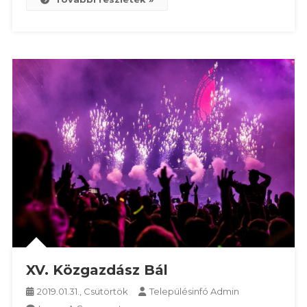
XV. Közgazdász Bál
2019.01.31., Csütörtök
Településinfó Admin