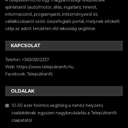
ajánlatairól (autó/motor, állás, ingatlan), híreiről,
információiról, programjairól, intézményeiről és
vállalkozásairól szóló összefoglaló portál, melynek eltökélt
célja az adott területen élő lakosság segítése.
KAPCSOLAT
Telefon: +36305512337
Web:
https://www.telepulesinfo.hu
Facebook:
Településinfó
OLDALAK
10-30 ezer forintos segítség a nehéz helyzetű
családoknak: egyszeri nagybevásárlás a Településinfó
csapatától