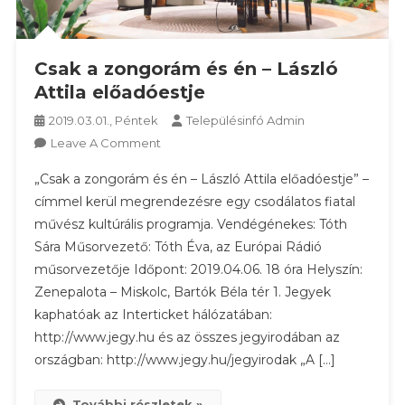
Csak a zongorám és én – László
Attila előadóestje
2019.03.01., Péntek
Településinfó Admin
On
Leave A Comment
Csak
„Csak a zongorám és én – László Attila előadóestje” –
A
címmel kerül megrendezésre egy csodálatos fiatal
Zongorám
művész kultúrális programja. Vendégénekes: Tóth
És
Sára Műsorvezető: Tóth Éva, az Európai Rádió
Én
–
műsorvezetője Időpont: 2019.04.06. 18 óra Helyszín:
László
Zenepalota – Miskolc, Bartók Béla tér 1. Jegyek
Attila
kaphatóak az Interticket hálózatában:
Előadóestje
http://www.jegy.hu és az összes jegyirodában az
országban: http://www.jegy.hu/jegyirodak „A […]
További részletek »