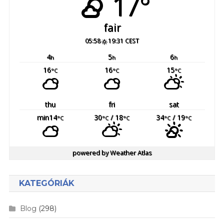
17°
fair
05:58
19:31 CEST
4
5
6
h
h
h
16
16
15
°C
°C
°C
thu
fri
sat
min14
30
/ 18
34
/ 19
°C
°C
°C
°C
°C
powered by
Weather Atlas
KATEGÓRIÁK
Blog
(298)