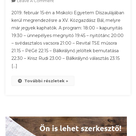
On
Leave A Comment
XV.
2019. február 15-én a Miskolci Egyetem Díszaulájában
Közgazdász
kerül megrendezésre a XV. Közgazdász Bál, melyre
Bál
már jegyek kaphatók. A program: 18:00 – kapunyitás
19:30 – ünnepélyes megnyitó 19:45 – nyitótánc 20:00
– svédasztalos vacsora 21:00 – Revital TSE műsora
21:15 – PéGé 22:15 – Bálkirálynő jelöltek bemutatása
22:30 – Krisz Rudi 23:00 – Bálkirálynő választás 23:15
[…]
További részletek »