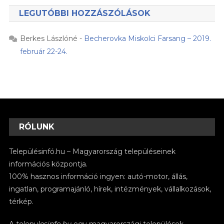
LEGUTÓBBI HOZZÁSZÓLÁSOK
Berkes Lászlóné
-
Becherovka Miskolci Farsang – 2019.
február 22-24.
RÓLUNK
Településinfó.hu – Magyarország településeinek
információs központja.
100% hasznos információ ingyen: autó-motor, állás,
ingatlan, programajánló, hírek, intézmények, vállalkozások,
térkép.
A
telepulesinfo.hu
egy magyarországi települések