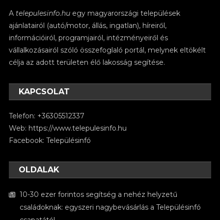
A
telepulesinfo.hu
egy magyarországi települések
ajánlatairól (autó/motor, állás, ingatlan), híreiről,
információiról, programjairól, intézményeiről és
vállalkozásairól szóló összefoglaló portál, melynek eltökélt
célja az adott területen élő lakosság segítése.
KAPCSOLAT
Telefon: +36305512337
Web:
https://www.telepulesinfo.hu
Facebook:
Településinfó
OLDALAK
10-30 ezer forintos segítség a nehéz helyzetű
családoknak: egyszeri nagybevásárlás a Településinfó