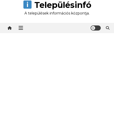
Településinfó
Skip
to
A települések információs központja.
content