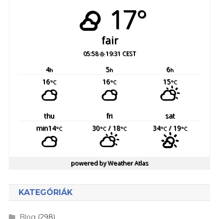
17°
fair
05:58
19:31 CEST
4
5
6
h
h
h
16
16
15
°C
°C
°C
thu
fri
sat
min14
30
/ 18
34
/ 19
°C
°C
°C
°C
°C
powered by
Weather Atlas
KATEGÓRIÁK
Blog
(298)