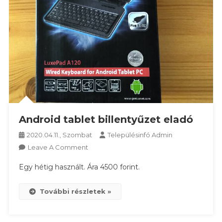
Android tablet billentyűzet eladó
2020.04.11., Szombat
Településinfó Admin
On
Leave A Comment
Android
Egy hétig használt. Ára 4500 forint.
Tablet
Billentyűzet
További részletek »
Eladó