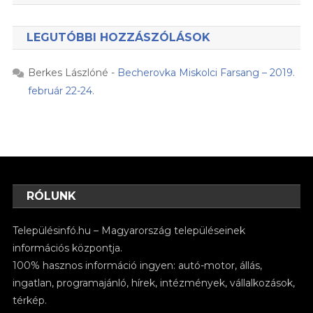
LEGUTÓBBI HOZZÁSZÓLÁSOK
Berkes Lászlóné
-
Becherovka Miskolci Farsang – 2019.
február 22-24.
RÓLUNK
Településinfó.hu – Magyarország településeinek
információs központja.
100% hasznos információ ingyen: autó-motor, állás,
ingatlan, programajánló, hírek, intézmények, vállalkozások,
térkép.