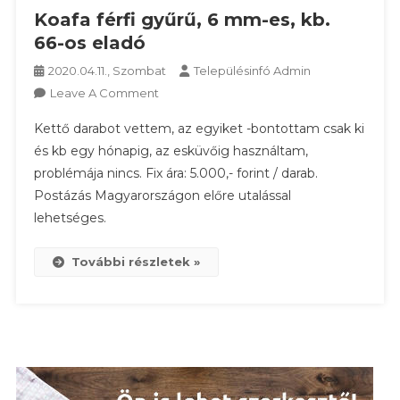
Koafa férfi gyűrű, 6 mm-es, kb.
66-os eladó
2020.04.11., Szombat
Településinfó Admin
On
Leave A Comment
Koafa
Kettő darabot vettem, az egyiket -bontottam csak ki
Férfi
és kb egy hónapig, az esküvőig használtam,
Gyűrű,
problémája nincs. Fix ára: 5.000,- forint / darab.
6
Postázás Magyarországon előre utalással
Mm-
Es,
lehetséges.
Kb.
66-
További részletek »
Os
Eladó