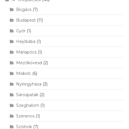
Bogács
(7)
Budapest
(11)
Győr
(1)
Hejőbába
(1)
Máriapócs
(1)
Mezőkövesd
(2)
Miskolc
(6)
Nyíregyháza
(3)
Sárospatak
(2)
Szeghalom
(1)
Szerencs
(1)
Szolnok
(7)