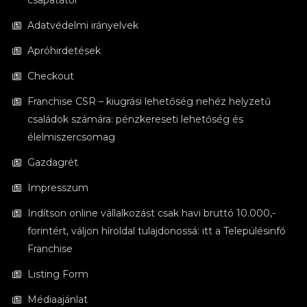
csapatától
Adatvédelmi irányelvek
Apróhirdetések
Checkout
Franchise CSR – kiugrási lehetőség nehéz helyzetű
családok számára: pénzkereseti lehetőség és
élelmiszercsomag
Gazdagrét
Impresszum
Indítson online vállalkozást csak havi bruttó 10.000,-
forintért, váljon híroldal tulajdonossá: itt a Településinfó
Franchise
Listing Form
Médiaajánlat