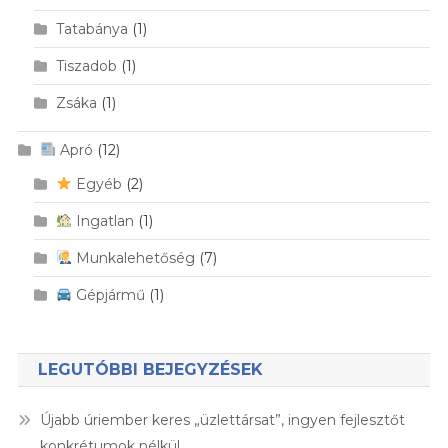
Tatabánya
(1)
Tiszadob
(1)
Zsáka
(1)
Apró
(12)
Egyéb
(2)
Ingatlan
(1)
Munkalehetőség
(7)
Gépjármű
(1)
LEGUTÓBBI BEJEGYZÉSEK
Újabb úriember keres „üzlettársat”, ingyen fejlesztőt
konkrétumok nélkül