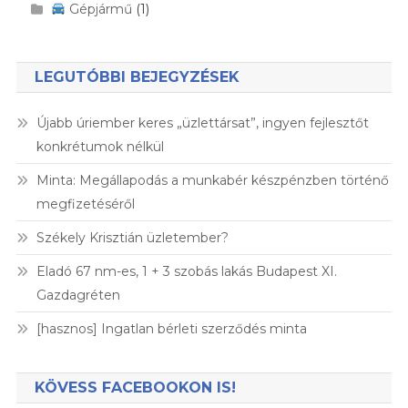
Gépjármű
(1)
LEGUTÓBBI BEJEGYZÉSEK
Újabb úriember keres „üzlettársat”, ingyen fejlesztőt
konkrétumok nélkül
Minta: Megállapodás a munkabér készpénzben történő
megfizetéséről
Székely Krisztián üzletember?
Eladó 67 nm-es, 1 + 3 szobás lakás Budapest XI.
Gazdagréten
[hasznos] Ingatlan bérleti szerződés minta
KÖVESS FACEBOOKON IS!