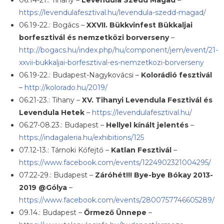
06.14-21.: Tihany –
Levendula Szedd Magad
–
https://levendulafesztival.hu/levendula-szedd-magad/
06.19-22.: Bogács –
XXVII. Bükkvinfest Bükkaljai
borfesztivál és nemzetközi borverseny
–
http://bogacs.hu/index.php/hu/component/jem/event/21-
xxvii-bukkaljai-borfesztival-es-nemzetkozi-borverseny
06.19-22.: Budapest-Nagykovácsi –
Kolorádió fesztivál
–
http://kolorado.hu/2019/
06.21-23.: Tihany –
XV. Tihanyi Levendula Fesztivál és
Levendula Hetek
–
https://levendulafesztival.hu/
06.27-08.23.: Budapest –
Hellyel kínált jelentés
–
https://indagaleria.hu/exhibitions/125
07.12-13.: Tárnoki Kőfejtő –
Katlan Fesztivál
–
https://www.facebook.com/events/1224902321004295/
07.22-29.: Budapest –
Záróhét!!! Bye-bye Bókay 2013-
2019 @Gólya
–
https://www.facebook.com/events/2800757746605289/
09.14.: Budapest –
Őrmező Ünnepe
–