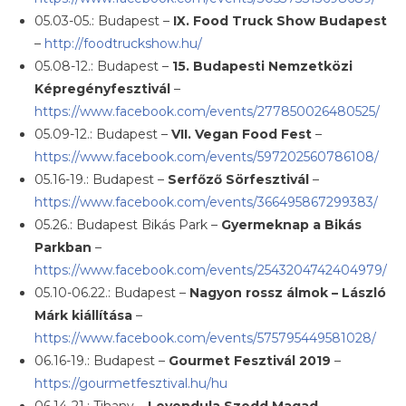
05.03-05.: Budapest –
IX. Food Truck Show Budapest
–
http://foodtruckshow.hu/
05.08-12.: Budapest –
15. Budapesti Nemzetközi
Képregényfesztivál
–
https://www.facebook.com/events/277850026480525/
05.09-12.: Budapest –
VII. Vegan Food Fest
–
https://www.facebook.com/events/597202560786108/
05.16-19.: Budapest –
Serfőző Sörfesztivál
–
https://www.facebook.com/events/366495867299383/
05.26.: Budapest Bikás Park –
Gyermeknap a Bikás
Parkban
–
https://www.facebook.com/events/2543204742404979/
05.10-06.22.: Budapest –
Nagyon rossz álmok – László
Márk kiállítása
–
https://www.facebook.com/events/575795449581028/
06.16-19.: Budapest –
Gourmet Fesztivál 2019
–
https://gourmetfesztival.hu/hu