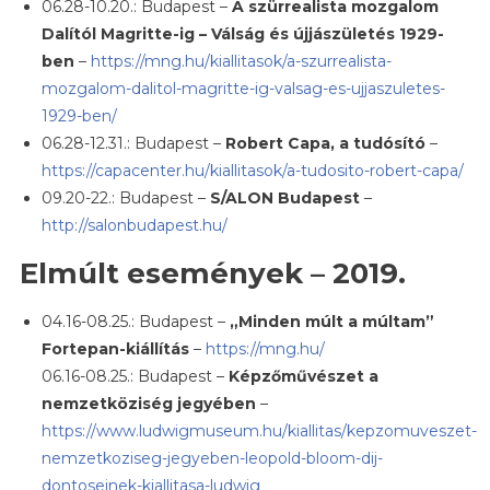
06.28-10.20.: Budapest –
A szürrealista mozgalom
Dalítól Magritte-ig – Válság és újjászületés 1929-
ben
–
https://mng.hu/kiallitasok/a-szurrealista-
mozgalom-dalitol-magritte-ig-valsag-es-ujjaszuletes-
1929-ben/
06.28-12.31.: Budapest –
Robert Capa, a tudósító
–
https://capacenter.hu/kiallitasok/a-tudosito-robert-capa/
09.20-22.: Budapest –
S/ALON Budapest
–
http://salonbudapest.hu/
Elmúlt események – 2019.
04.16-08.25.: Budapest –
„Minden múlt a múltam”
Fortepan-kiállítás
–
https://mng.hu/
06.16-08.25.: Budapest –
Képzőművészet a
nemzetköziség jegyében
–
https://www.ludwigmuseum.hu/kiallitas/kepzomuveszet-
nemzetkoziseg-jegyeben-leopold-bloom-dij-
dontoseinek-kiallitasa-ludwig