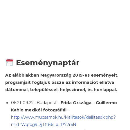
Eseménynaptár
Az alábbiakban Magyarország 2019-es eseményeit,
programjait foglajuk össze az információt ellátva
dátummal, településsel, helyszínnel, és honlappal.
06.21-09.22.: Budapest –
Frida Országa – Guillermo
Kahlo mexikói fotográfiái
–
http://www.mucsarnok.hu/kiallitasok/kiallitasok.php?
mid=Wqfcg9DjjDt86LdLP72r6N