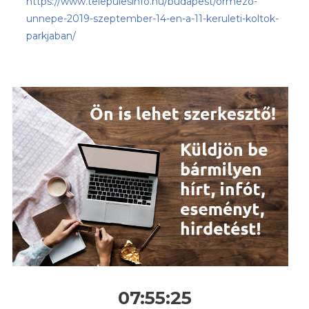
https://www.telepulesinfo.hu/budapest/ormezo-
unnepe-2019-szeptember-14-en-a-11-keruleti-koltok-
parkjaban/
07:55:25