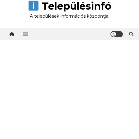
Településinfó
Skip
to
A települések információs központja.
content