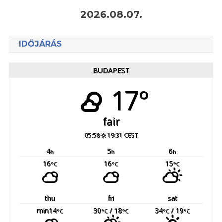
2026.08.07.
IDŐJÁRÁS
BUDAPEST
17°
fair
05:58
19:31 CEST
4
5
6
h
h
h
16
16
15
°C
°C
°C
thu
fri
sat
min14
30
/ 18
34
/ 19
°C
°C
°C
°C
°C