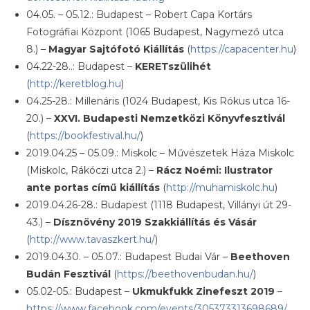
04.05. – 05.12.: Budapest – Robert Capa Kortárs
Fotográfiai Központ (1065 Budapest, Nagymező utca
8.) –
Magyar Sajtófotó Kiállítás
(
https://capacenter.hu
)
04.22-28..: Budapest –
KERETszülihét
(
http://keretblog.hu
)
04.25-28.: Millenáris (1024 Budapest, Kis Rókus utca 16-
20.) –
XXVI. Budapesti Nemzetközi Könyvfesztivál
(
https://bookfestival.hu/
)
2019.04.25 – 05.09.: Miskolc – Művészetek Háza Miskolc
(Miskolc, Rákóczi utca 2.) –
Rácz Noémi: Ilustrator
ante portas című kiállítás
(
http://muhamiskolc.hu
)
2019.04.26-28.: Budapest (1118 Budapest, Villányi út 29-
43.) –
Dísznövény 2019 Szakkiállítás és Vásár
(
http://www.tavaszkert.hu/
)
2019.04.30. – 05.07.: Budapest Budai Vár –
Beethoven
Budán Fesztivál
(
https://beethovenbudan.hu/
)
05.02-05.: Budapest –
Ukmukfukk Zinefeszt 2019
–
https://www.facebook.com/events/305373313698689/