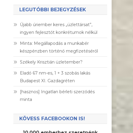
LEGUTÓBBI BEJEGYZÉSEK
Újabb úriember keres „üzlettársat”,
ingyen fejlesztőt konkrétumok nélkül
Minta: Megállapodás a munkabér
készpénzben történő megfizetéséről
Székely Krisztián üzletember?
Eladó 67 nm-es, 1 + 3 szobás lakás
Budapest XI. Gazdagréten
[hasznos] Ingatlan bérleti szerződés
minta
KÖVESS FACEBOOKON IS!
10.000 emberhez szeretnénk