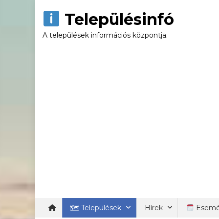
Skip
Településinfó
to
content
A települések információs központja.
🗺 Települések
Hírek
Esemé