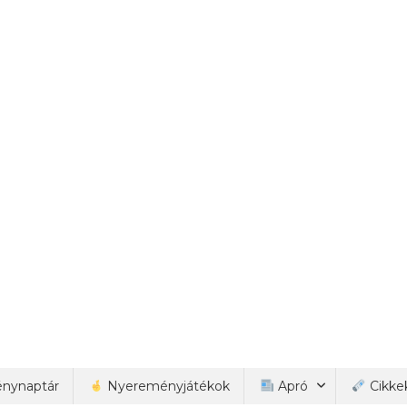
nynaptár
Nyereményjátékok
Apró
Cikke