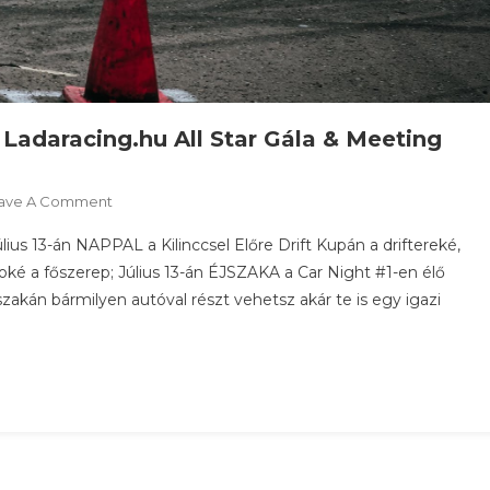
7. Ladaracing.hu All Star Gála & Meeting
On
ave A Comment
99.
ius 13-án NAPPAL a Kilinccsel Előre Drift Kupán a driftereké,
Kilinccsel
soké a főszerep; Július 13-án ÉJSZAKA a Car Night #1-en élő
Előre
szakán bármilyen autóval részt vehetsz akár te is egy igazi
Drift
Kupa,
7.
Ladaracing.hu
All
Star
Gála
&