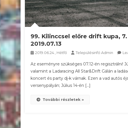
99. Kilinccsel előre drift kupa, 
2019.07.13
2019.06.24., Hétfő
Településinfó Admin
Le
Az eseményre szükséges 07.12-én regisztrálni! Júl
valamint a Ladaracing All Star&Drift Gálán a ladá
koncert és party dj-k várnak. Ezen a vad autós éj
versenypályán; Július 14-én […]
További részletek »