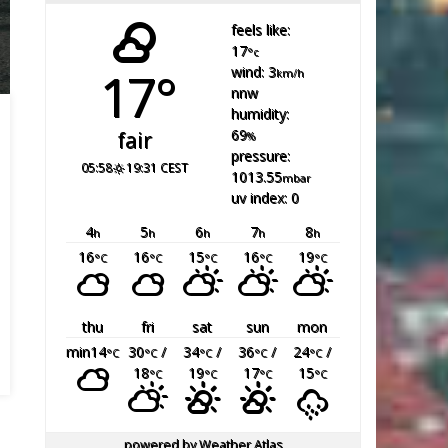
feels like:
17
°c
17°
wind: 3
km/h
nnw
humidity:
69
fair
%
pressure:
05:58
19:31 CEST
1013.55
mbar
uv index: 0
4
5
6
7
8
h
h
h
h
h
16
16
15
16
19
°C
°C
°C
°C
°C
thu
fri
sat
sun
mon
min14
30
/
34
/
36
/
24
/
°C
°C
°C
°C
°C
18
19
17
15
°C
°C
°C
°C
powered by
Weather Atlas