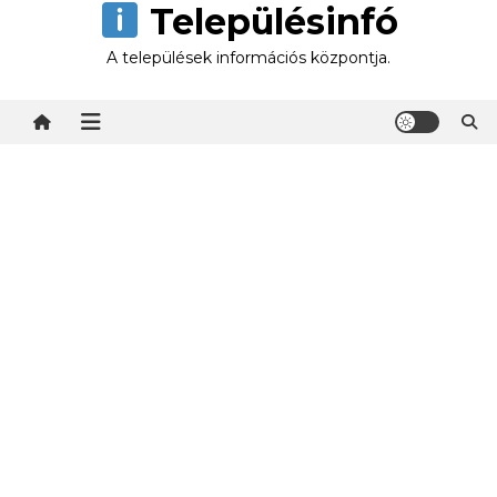
Településinfó
Skip
to
A települések információs központja.
content