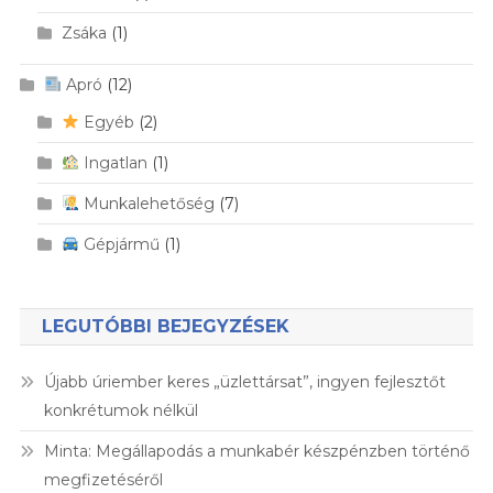
Zsáka
(1)
Apró
(12)
Egyéb
(2)
Ingatlan
(1)
Munkalehetőség
(7)
Gépjármű
(1)
LEGUTÓBBI BEJEGYZÉSEK
Újabb úriember keres „üzlettársat”, ingyen fejlesztőt
konkrétumok nélkül
Minta: Megállapodás a munkabér készpénzben történő
megfizetéséről