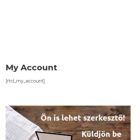
My Account
[rtcl_my_account]