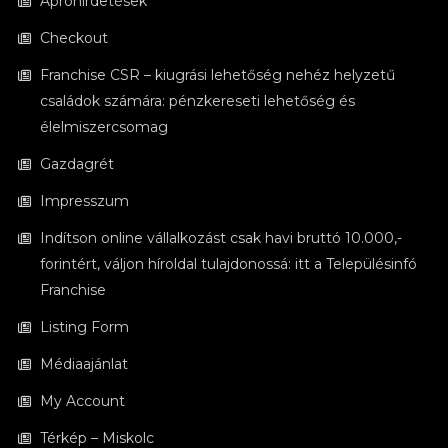
Apróhirdetések
Checkout
Franchise CSR – kiugrási lehetőség nehéz helyzetű
családok számára: pénzkereseti lehetőség és
élelmiszercsomag
Gazdagrét
Impresszum
Indítson online vállalkozást csak havi bruttó 10.000,-
forintért, váljon híroldal tulajdonossá: itt a Településinfó
Franchise
Listing Form
Médiaajánlat
My Account
Térkép – Miskolc