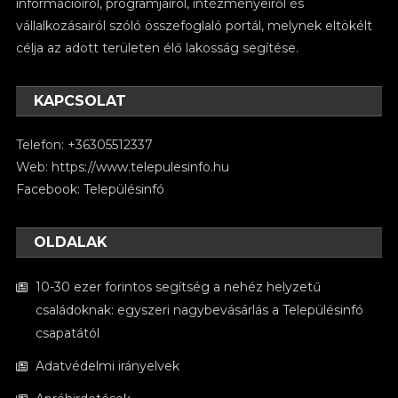
információiról, programjairól, intézményeiről és
vállalkozásairól szóló összefoglaló portál, melynek eltökélt
célja az adott területen élő lakosság segítése.
KAPCSOLAT
Telefon: +36305512337
Web:
https://www.telepulesinfo.hu
Facebook:
Településinfó
OLDALAK
10-30 ezer forintos segítség a nehéz helyzetű
családoknak: egyszeri nagybevásárlás a Településinfó
csapatától
Adatvédelmi irányelvek