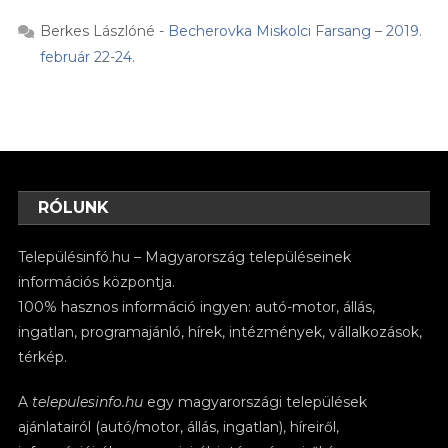
Berkes Lászlóné
-
Becherovka Miskolci Farsang – 2019.
február 22-24.
RÓLUNK
Településinfó.hu – Magyarország településeinek
információs központja.
100% hasznos információ ingyen: autó-motor, állás,
ingatlan, programajánló, hírek, intézmények, vállalkozások,
térkép.
A
telepulesinfo.hu
egy magyarországi települések
ajánlatairól (autó/motor, állás, ingatlan), híreiről,