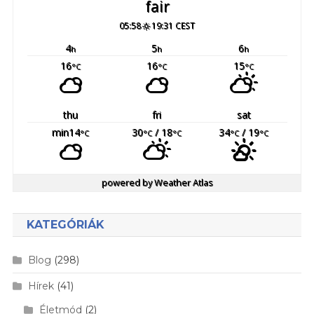
fair
05:58
19:31 CEST
4
5
6
h
h
h
16
16
15
°C
°C
°C
thu
fri
sat
min14
30
/ 18
34
/ 19
°C
°C
°C
°C
°C
powered by
Weather Atlas
KATEGÓRIÁK
Blog
(298)
Hírek
(41)
Életmód
(2)