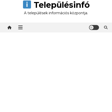
Településinfó
Skip
to
A települések információs központja.
content