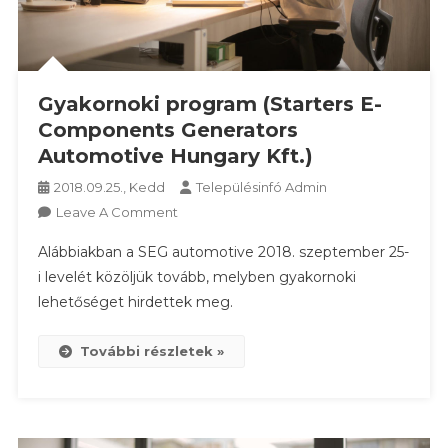
Gyakornoki program (Starters E-
Components Generators
Automotive Hungary Kft.)
2018.09.25., Kedd
Településinfó Admin
On
Leave A Comment
Gyakornoki
Alábbiakban a SEG automotive 2018. szeptember 25-
Program
i levelét közöljük tovább, melyben gyakornoki
(Starters
lehetőséget hirdettek meg.
E-
Components
Generators
További részletek »
Automotive
Hungary
Kft.)