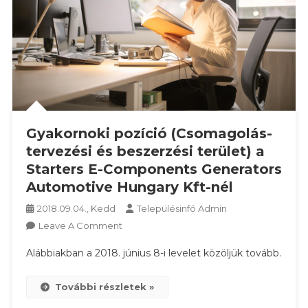
Gyakornoki pozíció (Csomagolás-
tervezési és beszerzési terület) a
Starters E-Components Generators
Automotive Hungary Kft-nél
2018.09.04., Kedd
Településinfó Admin
On
Leave A Comment
Gyakornoki
Alábbiakban a 2018. június 8-i levelet közöljük tovább.
Pozíció
(Csomagolás-
További részletek »
Tervezési
És