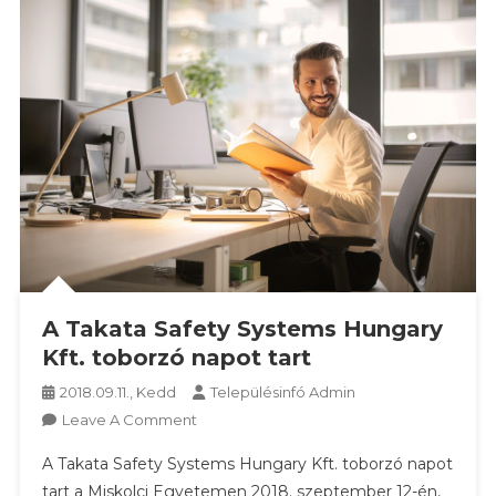
A Takata Safety Systems Hungary
Kft. toborzó napot tart
2018.09.11., Kedd
Településinfó Admin
On
Leave A Comment
A
A Takata Safety Systems Hungary Kft. toborzó napot
Takata
tart a Miskolci Egyetemen 2018. szeptember 12-én,
Safety