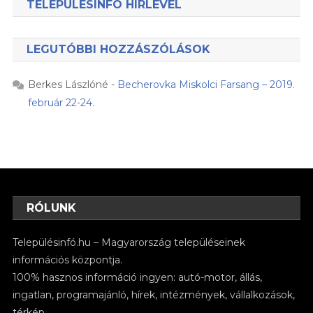
TELEPÜLÉSINFÓ HÍRLEVÉL
LEGUTÓBBI HOZZÁSZÓLÁSOK
Berkes Lászlóné
-
Becherovka Miskolci Farsang – 2019.
február 22-24.
RÓLUNK
Településinfó.hu – Magyarország településeinek
információs központja.
100% hasznos információ ingyen: autó-motor, állás,
ingatlan, programajánló, hírek, intézmények, vállalkozások,
térkép.