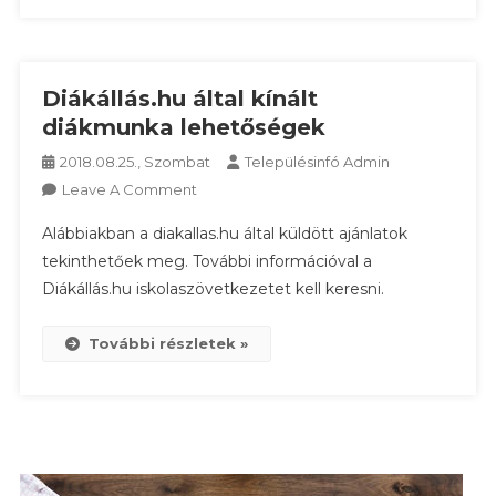
Beszerzési
Terület)
A
Diákállás.hu által kínált
Starters
E-
diákmunka lehetőségek
Components
2018.08.25., Szombat
Településinfó Admin
Generators
On
Leave A Comment
Automotive
Diákállás.hu
Hungary
Alábbiakban a diakallas.hu által küldött ajánlatok
Által
Kft-
tekinthetőek meg. További információval a
Kínált
Nél
Diákállás.hu iskolaszövetkezetet kell keresni.
Diákmunka
Lehetőségek
További részletek »