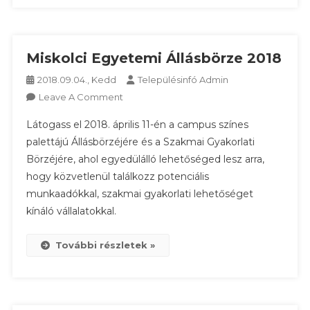
Április
11.
Miskolci Egyetemi Állásbörze 2018
2018.09.04., Kedd
Településinfó Admin
On
Leave A Comment
Miskolci
Látogass el 2018. április 11-én a campus színes
Egyetemi
palettájú Állásbörzéjére és a Szakmai Gyakorlati
Állásbörze
Börzéjére, ahol egyedülálló lehetőséged lesz arra,
2018
hogy közvetlenül találkozz potenciális
munkaadókkal, szakmai gyakorlati lehetőséget
kínáló vállalatokkal.
További részletek »