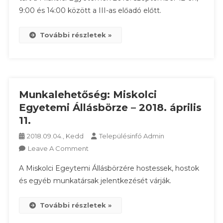
9:00 és 14:00 között a III-as előadó előtt.
Systems
Hungary
Kft.
További részletek »
Toborzó
Napot
Tart
Munkalehetőség: Miskolci
Egyetemi Állásbörze – 2018. április
11.
2018.09.04., Kedd
Településinfó Admin
On
Leave A Comment
Munkalehetőség:
A Miskolci Egeytemi Állásbörzére hostessek, hostok
Miskolci
és egyéb munkatársak jelentkezését várják.
Egyetemi
Állásbörze
További részletek »
–
2018.