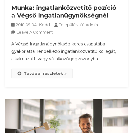
Munka: ingatlanközvetítő pozíció
a Végső Ingatlanügynökségnél
2018.09.04., Kedd
Településinfó Admin
On
Leave A Comment
Munka:
A Végső Ingatlanügynökség keres csapatába
Ingatlanközvetítő
gyakorlattal rendelkező ingatlanközvetítő kollégát,
Pozíció
alkalmazotti vagy vállalkozói jogviszonyba.
A
Végső
Ingatlanügynökségnél
További részletek »