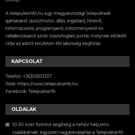
A
telepulesinfo.hu
egy magyarországi települések
ajánlatairól (autó/motor, állás, ingatlan), híreiről,
információiról, programjairól, intézményeiről és
vállalkozásairól szóló összefoglaló portál, melynek eltökélt
célja az adott területen élő lakosság segítése.
KAPCSOLAT
Telefon: +36305512337
Web:
https://www.telepulesinfo.hu
Facebook:
Településinfó
OLDALAK
10-30 ezer forintos segítség a nehéz helyzetű
családoknak: egyszeri nagybevásárlás a Településinfó