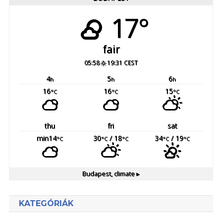
17°
fair
05:58
19:31 CEST
4
5
6
h
h
h
16
16
15
°C
°C
°C
thu
fri
sat
min14
30
/ 18
34
/ 19
°C
°C
°C
°C
°C
Budapest,
climate ▸
KATEGÓRIÁK