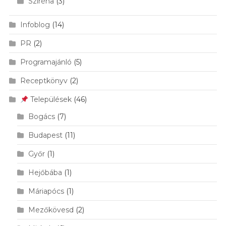
Sziréna
(3)
Infoblog
(14)
PR
(2)
Programajánló
(5)
Receptkönyv
(2)
Települések
(46)
Bogács
(7)
Budapest
(11)
Győr
(1)
Hejőbába
(1)
Máriapócs
(1)
Mezőkövesd
(2)