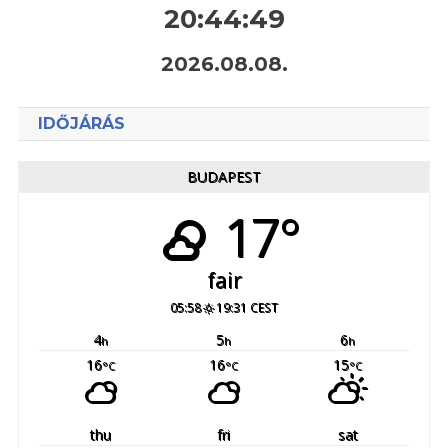
20:44:50
2026.08.08.
IDŐJÁRÁS
BUDAPEST
17°
fair
05:58
19:31 CEST
4
5
6
h
h
h
16
16
15
°C
°C
°C
thu
fri
sat