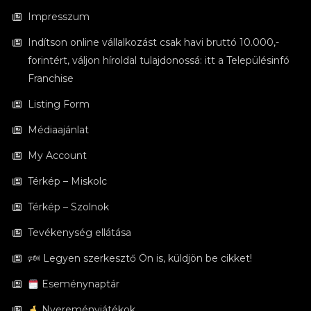
Impresszum
Indítson online vállalkozást csak havi bruttó 10.000,-
forintért, váljon híroldal tulajdonossá: itt a Településinfó
Franchise
Listing Form
Médiaajánlat
My Account
Térkép – Miskolc
Térkép – Szolnok
Tevékenység ellátása
🕬 Legyen szerkesztő Ön is, küldjön be cikket!
Eseménynaptár
Nyereményjátékok