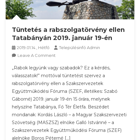
Tüntetés a rabszolgatörvény ellen
Tatabányán 2019. január 19-én
2019.01.14., Hétfő
Településinfó Admin
On
Leave A Comment
Tüntetés
„Rabok legyünk vagy szabadok? Ez a kérdés,
A
válasszatok!” mottóval tüntetést szervez a
Rabszolgatörvény
rabszolgatörvény ellen a Szakszervezetek
Ellen
Együttműködési Fóruma (SZEF, illetékes: Szabó
Tatabányán
2019.
Gáborné) 2019. január 19-én 15 órára, melynek
Január
helyszíne Tatabánya, Fő Tér Életfa. Beszédet
19-
mondanak: Kordás László – a Magyar Szakszervezeti
Én
Szövetség (MASZSZ) elnöke Galló Istvánné – a
Szakszervezetek Együttműködési Fóruma (SZEF)
alelnöke Boros Péterné […]