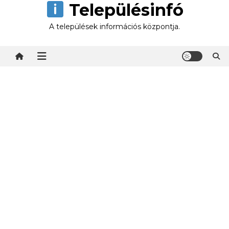
Településinfó
Skip
to
A települések információs központja.
content