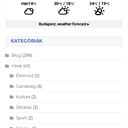
min14
30
/ 18
34
/ 19
°C
°C
°C
°C
°C
Budapest,
weather forecast ▸
KATEGÓRIÁK
Blog
(298)
Hírek
(41)
Életmód
(2)
Gazdaság
(6)
Kultúra
(2)
Oktatás
(3)
Sport
(2)