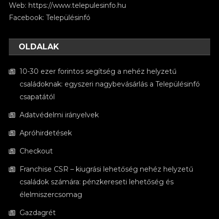
Web:
https://www.telepulesinfo.hu
Facebook:
Településinfó
OLDALAK
10-30 ezer forintos segítség a nehéz helyzetű
családoknak: egyszeri nagybevásárlás a Településinfó
csapatától
Adatvédelmi irányelvek
Apróhirdetések
Checkout
Franchise CSR – kiugrási lehetőség nehéz helyzetű
családok számára: pénzkereseti lehetőség és
élelmiszercsomag
Gazdagrét