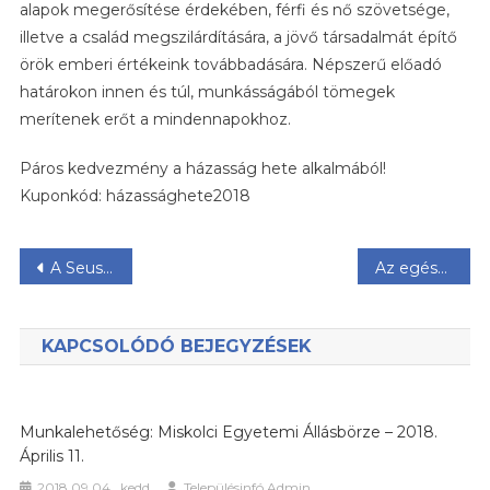
alapok megerősítése érdekében, férfi és nő szövetsége,
illetve a család megszilárdítására, a jövő társadalmát építő
örök emberi értékeink továbbadására. Népszerű előadó
határokon innen és túl, munkásságából tömegek
merítenek erőt a mindennapokhoz.
Páros kedvezmény a házasság hete alkalmából!
Kuponkód: házassághete2018
Bejegyzés
A Seuso-kincs Miskolcon (2018.02.27-03.18)
Az egészség tanulható – XIV. Bogácsi egészségnapok
navigáció
KAPCSOLÓDÓ BEJEGYZÉSEK
Munkalehetőség: Miskolci Egyetemi Állásbörze – 2018.
Április 11.
2018.09.04., kedd
Településinfó Admin