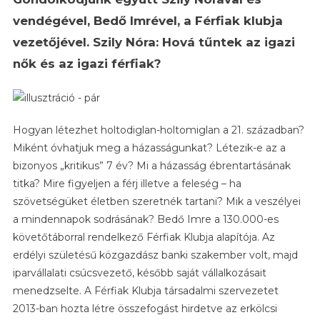
Tűntek
Az
vendégével, Bedő Imrével, a Férfiak klubja
Igazi
vezetőjével. Szily Nóra: Hová tűntek az igazi
Nők
nők és az igazi férfiak?
És
Az
Igazi
Férfiak?
Hogyan létezhet holtodiglan-holtomiglan a 21. században?
–
Miként óvhatjuk meg a házasságunkat? Létezik-e az a
Szily
bizonyos „kritikus” 7 év? Mi a házasság ébrentartásának
Nóra
És
titka? Mire figyeljen a férj illetve a feleség – ha
Bedő
szövetségüket életben szeretnék tartani? Mik a veszélyei
Imre
a mindennapok sodrásának? Bedő Imre a 130.000-es
Miskolcon
követőtáborral rendelkező Férfiak Klubja alapítója. Az
A
erdélyi születésű közgazdász banki szakember volt, majd
MÜHA-
iparvállalati csúcsvezető, később saját vállalkozásait
Ban
menedzselte. A Férfiak Klubja társadalmi szervezetet
2013-ban hozta létre összefogást hirdetve az erkölcsi