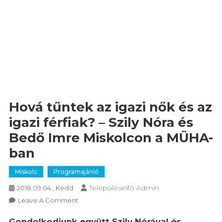
Hová tűntek az igazi nők és az
igazi férfiak? – Szily Nóra és
Bedő Imre Miskolcon a MÜHA-
ban
Miskolc
Programajánló
Településinfó Admin
2018.09.04., Kedd
On
Leave A Comment
Hová
Gondolkodjunk együtt Szily Nórával és