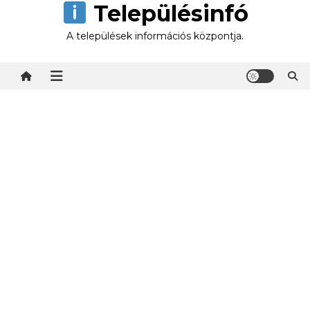
Településinfó
Skip
to
A települések információs központja.
content