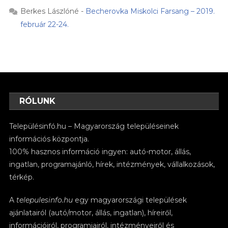
Berkes Lászlóné
-
Becherovka Miskolci Farsang – 2019.
február 22-24.
RÓLUNK
Településinfó.hu – Magyarország településeinek
információs központja.
100% hasznos információ ingyen: autó-motor, állás,
ingatlan, programajánló, hírek, intézmények, vállalkozások,
térkép.
A
telepulesinfo.hu
egy magyarországi települések
ajánlatairól (autó/motor, állás, ingatlan), híreiről,
információiról, programjairól, intézményeiről és