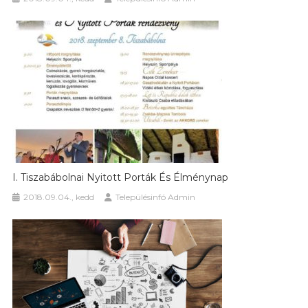
I. Tiszabábolnai Nyitott Porták És Élménynap
2018.09.04., kedd
Településinfó Admin