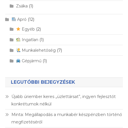
Zsáka
(1)
Apró
(12)
Egyéb
(2)
Ingatlan
(1)
Munkalehetőség
(7)
Gépjármű
(1)
LEGUTÓBBI BEJEGYZÉSEK
Újabb úriember keres „üzlettársat”, ingyen fejlesztőt
konkrétumok nélkül
Minta: Megállapodás a munkabér készpénzben történő
megfizetéséről