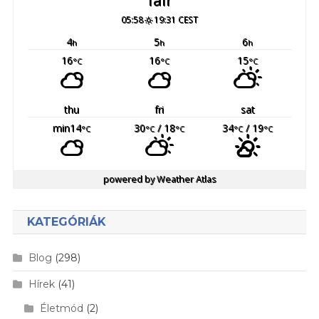
05:58
19:31 CEST
4
5
6
h
h
h
16
16
15
°C
°C
°C
thu
fri
sat
min14
30
/ 18
34
/ 19
°C
°C
°C
°C
°C
powered by
Weather Atlas
KATEGÓRIÁK
Blog
(298)
Hírek
(41)
Életmód
(2)