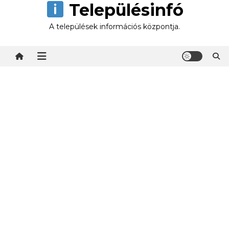
Településinfó
Skip
to
A települések információs központja.
content