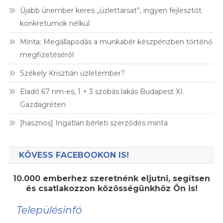
Újabb úriember keres „üzlettársat”, ingyen fejlesztőt
konkrétumok nélkül
Minta: Megállapodás a munkabér készpénzben történő
megfizetéséről
Székely Krisztián üzletember?
Eladó 67 nm-es, 1 + 3 szobás lakás Budapest XI.
Gazdagréten
[hasznos] Ingatlan bérleti szerződés minta
KÖVESS FACEBOOKON IS!
10.000 emberhez szeretnénk eljutni, segítsen
és csatlakozzon közösségünkhöz Ön is!
Településinfó