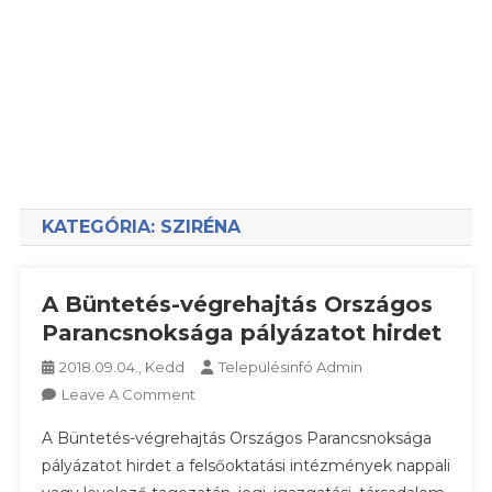
KATEGÓRIA:
SZIRÉNA
A Büntetés-végrehajtás Országos
Parancsnoksága pályázatot hirdet
2018.09.04., Kedd
Településinfó Admin
On
Leave A Comment
A
A Büntetés-végrehajtás Országos Parancsnoksága
Büntetés-
pályázatot hirdet a felsőoktatási intézmények nappali
Végrehajtás