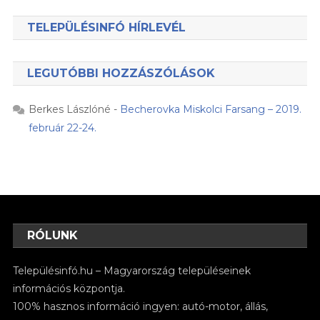
TELEPÜLÉSINFÓ HÍRLEVÉL
LEGUTÓBBI HOZZÁSZÓLÁSOK
Berkes Lászlóné
-
Becherovka Miskolci Farsang – 2019.
február 22-24.
RÓLUNK
Településinfó.hu – Magyarország településeinek
információs központja.
100% hasznos információ ingyen: autó-motor, állás,