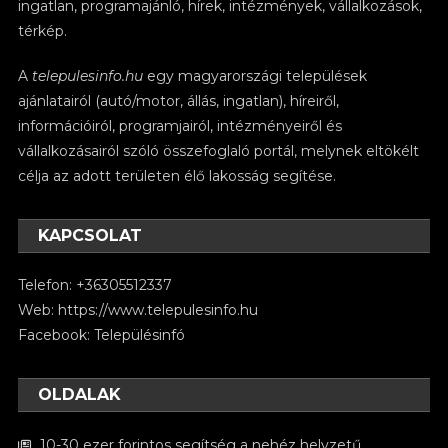
ingatlan, programajánló, hírek, intézmények, vállalkozások,
térkép.
A
telepulesinfo.hu
egy magyarországi települések
ajánlatairól (autó/motor, állás, ingatlan), híreiről,
információiról, programjairól, intézményeiről és
vállalkozásairól szóló összefoglaló portál, melynek eltökélt
célja az adott területen élő lakosság segítése.
KAPCSOLAT
Telefon: +36305512337
Web:
https://www.telepulesinfo.hu
Facebook:
Településinfó
OLDALAK
10-30 ezer forintos segítség a nehéz helyzetű