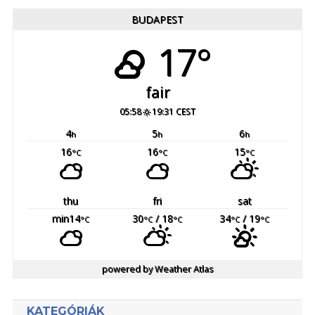
BUDAPEST
17°
fair
05:58
19:31 CEST
4
5
6
h
h
h
16
16
15
°C
°C
°C
thu
fri
sat
min14
30
/ 18
34
/ 19
°C
°C
°C
°C
°C
powered by
Weather Atlas
KATEGÓRIÁK