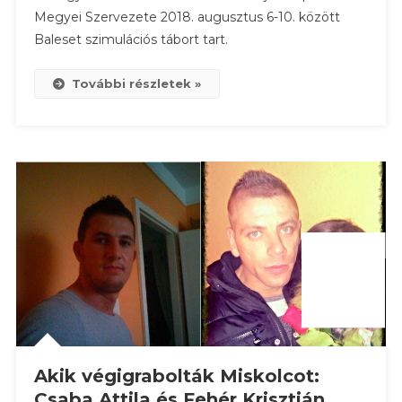
Megyei Szervezete 2018. augusztus 6-10. között
Tábor
Baleset szimulációs tábort tart.
–
2018.
Augusztus
További részletek »
6-
10
Akik végigrabolták Miskolcot:
Csaba Attila és Fehér Krisztián