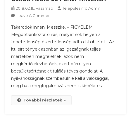
2018.02.11., Vasárnap
Településinfó Admin
On
Leave A Comment
Akik
Takarodok innen. Messzire. – FIGYELEM!
Végigrabolták
Megbotránkoztató írás, melyet sok helyen a
Miskolcot:
tehetetlenség és értetlenség adta düh ihletett. Az
Csaba
itt leírt tények azonban az igazságnak teljes
Attila
És
mértékben megfelelnek, azok nem
Fehér
megkérdőjelezhetőek, ezért bármilyen
Krisztián
becsületsértésnek titulálás téves gondolat. A
nyilvánosságnak szembesülnie kell a valósággal,
még ha a megfogalmazás nem is kíméletes.
További részletek »