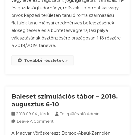
vagy levelező tagozatán, jogi, igazgatási, társadalom-
Országos
és gazdaságtudományi, műszaki, informatikai vagy
Parancsnoksága
Pályázatot
orvos képzési területen tanuló roma származású
Hirdet
fiatalok tanulmányai eredményes befejezésének
elősegítésére és a büntetésvégrehajtási pálya
választásának ösztönzésére országosan 1 fő részére
a 2018/2019. tanévre.
További részletek »
Baleset szimulációs tábor – 2018.
augusztus 6-10
2018.09.04., Kedd
Településinfó Admin
On
Leave A Comment
Baleset
A Magyar Vöröskereszt Borsod-Abaúj-Zemplén
Szimulációs