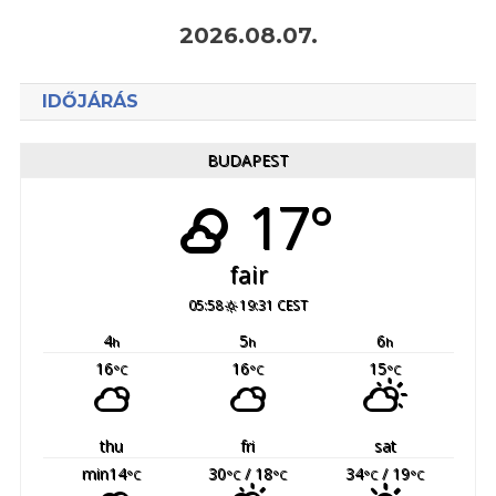
2026.08.07.
IDŐJÁRÁS
BUDAPEST
17°
fair
05:58
19:31 CEST
4
5
6
h
h
h
16
16
15
°C
°C
°C
thu
fri
sat
min14
30
/ 18
34
/ 19
°C
°C
°C
°C
°C