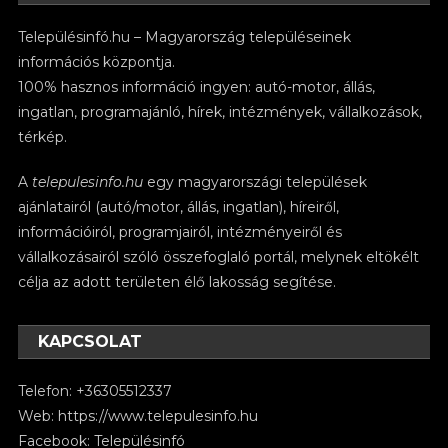
Településinfó.hu – Magyarország településeinek
információs központja.
100% hasznos információ ingyen: autó-motor, állás,
ingatlan, programajánló, hírek, intézmények, vállalkozások,
térkép.
A
telepulesinfo.hu
egy magyarországi települések
ajánlatairól (autó/motor, állás, ingatlan), híreiről,
információiról, programjairól, intézményeiről és
vállalkozásairól szóló összefoglaló portál, melynek eltökélt
célja az adott területen élő lakosság segítése.
KAPCSOLAT
Telefon: +36305512337
Web:
https://www.telepulesinfo.hu
Facebook:
Településinfó