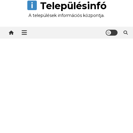
Településinfó
Skip
to
A települések információs központja.
content