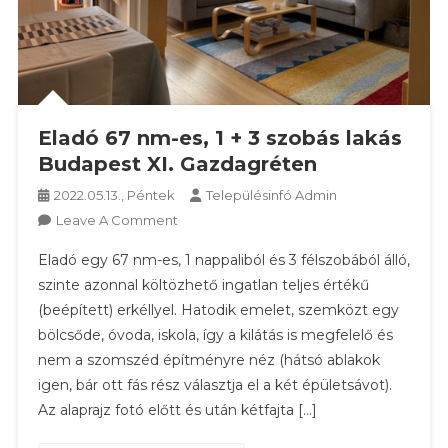
Eladó 67 nm-es, 1 + 3 szobás lakás
Budapest XI. Gazdagréten
2022.05.13., Péntek
Településinfó Admin
On
Leave A Comment
Eladó
Eladó egy 67 nm-es, 1 nappaliból és 3 félszobából álló,
67
szinte azonnal költözhető ingatlan teljes értékű
Nm-
(beépített) erkéllyel. Hatodik emelet, szemközt egy
Es,
bölcsőde, óvoda, iskola, így a kilátás is megfelelő és
1
+
nem a szomszéd építményre néz (hátsó ablakok
3
igen, bár ott fás rész választja el a két épületsávot).
Szobás
Az alaprajz fotó előtt és után kétfajta […]
Lakás