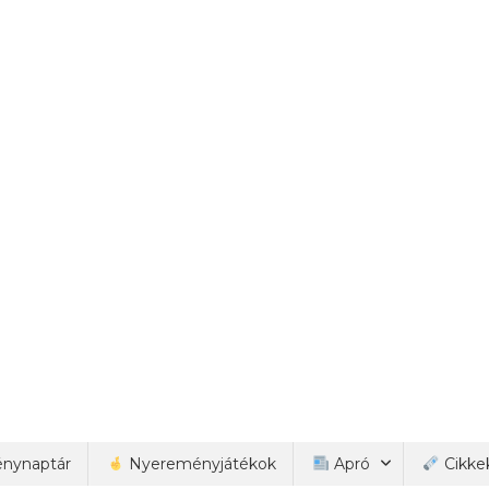
nynaptár
Nyereményjátékok
Apró
Cikke