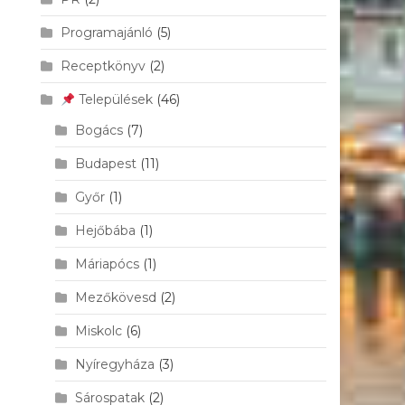
Programajánló
(5)
Receptkönyv
(2)
Települések
(46)
Bogács
(7)
Budapest
(11)
Győr
(1)
Hejőbába
(1)
Máriapócs
(1)
Mezőkövesd
(2)
Miskolc
(6)
Nyíregyháza
(3)
Sárospatak
(2)