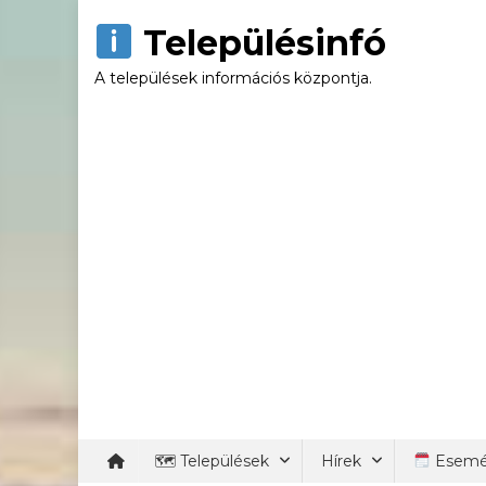
Skip
Településinfó
to
content
A települések információs központja.
🗺 Települések
Hírek
Esemé