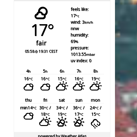
feels like:
17
°c
17°
wind: 3
km/h
nnw
humidity:
69
fair
%
pressure:
05:58
19:31 CEST
1013.55
mbar
uv index: 0
4
5
6
7
8
h
h
h
h
h
16
16
15
16
19
°C
°C
°C
°C
°C
thu
fri
sat
sun
mon
min14
30
/
34
/
36
/
24
/
°C
°C
°C
°C
°C
18
19
17
15
°C
°C
°C
°C
powered by
Weather Atlas