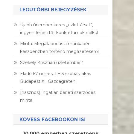
LEGUTÓBBI BEJEGYZÉSEK
Újabb úriember keres „üzlettársat”,
ingyen fejlesztőt konkrétumok nélkül
Minta: Megállapodás a munkabér
készpénzben történő megfizetéséről
Székely Krisztián üzletember?
Eladó 67 nm-es, 1 + 3 szobás lakás
Budapest XI. Gazdagréten
[hasznos] Ingatlan bérleti szerződés
minta
KÖVESS FACEBOOKON IS!
10.000 emberhez szeretnénk