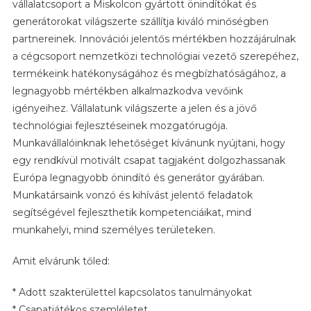
vállalatcsoport a Miskolcon gyártott önindítókat és
generátorokat világszerte szállítja kiváló minőségben
partnereinek. Innovációi jelentős mértékben hozzájárulnak
a cégcsoport nemzetközi technológiai vezető szerepéhez,
termékeink hatékonyságához és megbízhatóságához, a
legnagyobb mértékben alkalmazkodva vevőink
igényeihez. Vállalatunk világszerte a jelen és a jövő
technológiai fejlesztéseinek mozgatórugója.
Munkavállalóinknak lehetőséget kívánunk nyújtani, hogy
egy rendkívül motivált csapat tagjaként dolgozhassanak
Európa legnagyobb önindító és generátor gyárában.
Munkatársaink vonzó és kihívást jelentő feladatok
segítségével fejleszthetik kompetenciáikat, mind
munkahelyi, mind személyes területeken.
Amit elvárunk tőled:
* Adott szakterülettel kapcsolatos tanulmányokat
* Csapatjátékos szemléletet