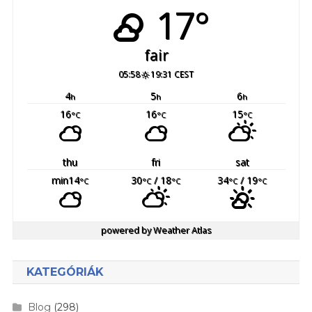
17°
fair
05:58
19:31 CEST
4
5
6
h
h
h
16
16
15
°C
°C
°C
thu
fri
sat
min14
30
/ 18
34
/ 19
°C
°C
°C
°C
°C
powered by
Weather Atlas
KATEGÓRIÁK
Blog
(298)