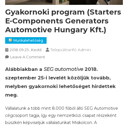
Gyakornoki program (Starters
E-Components Generators
Automotive Hungary Kft.)
Munkalehetőség
Településinfó Admin
2018.09.25., Kedd
On
Leave A Comment
Gyakornoki
Alábbiakban a
SEG automotive
2018.
Program
(Starters
szeptember 25-i levelét közöljük tovább,
E-
melyben gyakornoki lehetőséget hirdettek
Components
meg.
Generators
Automotive
Vállalatunk a több mint 8.000 főből álló SEG Automotive
Hungary
cégcsoport tagja, így egy nemzetközi csapat részeként
Kft.)
büszkén képviseljük vállalatunkat Miskolcon. A