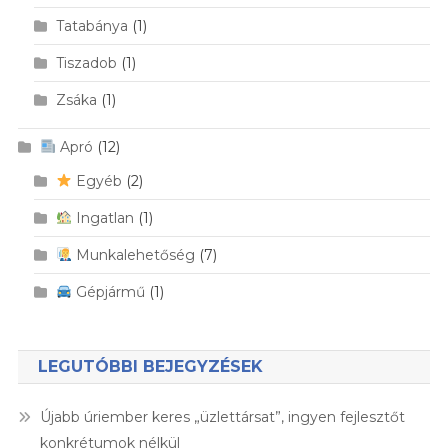
Tatabánya
(1)
Tiszadob
(1)
Zsáka
(1)
Apró
(12)
Egyéb
(2)
Ingatlan
(1)
Munkalehetőség
(7)
Gépjármű
(1)
LEGUTÓBBI BEJEGYZÉSEK
Újabb úriember keres „üzlettársat”, ingyen fejlesztőt
konkrétumok nélkül