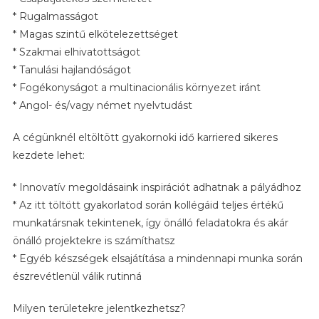
* Rugalmasságot
* Magas szintű elkötelezettséget
* Szakmai elhivatottságot
* Tanulási hajlandóságot
* Fogékonyságot a multinacionális környezet iránt
* Angol- és/vagy német nyelvtudást
A cégünknél eltöltött gyakornoki idő karriered sikeres
kezdete lehet:
* Innovatív megoldásaink inspirációt adhatnak a pályádhoz
* Az itt töltött gyakorlatod során kollégáid teljes értékű
munkatársnak tekintenek, így önálló feladatokra és akár
önálló projektekre is számíthatsz
* Egyéb készségek elsajátítása a mindennapi munka során
észrevétlenül válik rutinná
Milyen területekre jelentkezhetsz?