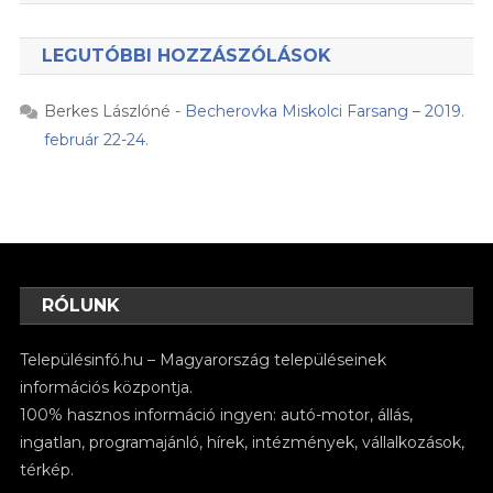
LEGUTÓBBI HOZZÁSZÓLÁSOK
Berkes Lászlóné
-
Becherovka Miskolci Farsang – 2019.
február 22-24.
RÓLUNK
Településinfó.hu – Magyarország településeinek
információs központja.
100% hasznos információ ingyen: autó-motor, állás,
ingatlan, programajánló, hírek, intézmények, vállalkozások,
térkép.