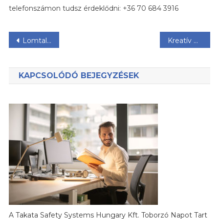
telefonszámon tudsz érdeklődni: +36 70 684 3916
Bejegyzés
Lomtalanítás Szolnokon
Kreatív Műhely sorozat – Petti Csaba
navigáció
KAPCSOLÓDÓ BEJEGYZÉSEK
A Takata Safety Systems Hungary Kft. Toborzó Napot Tart