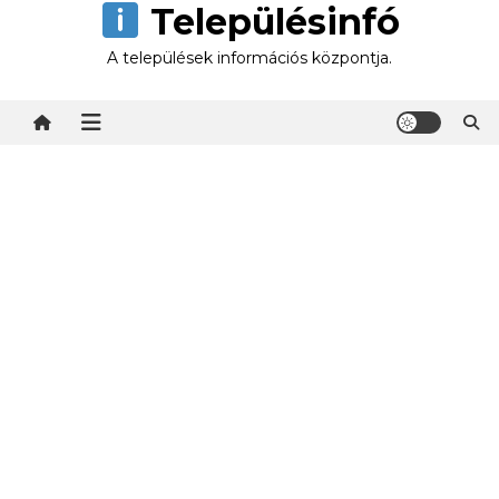
Településinfó
Skip
to
A települések információs központja.
content