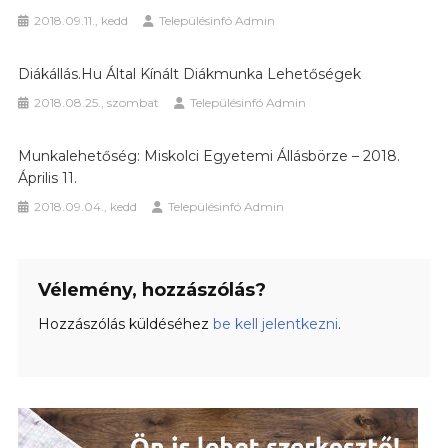
2018.09.11., kedd
Településinfó Admin
Diákállás.hu Által Kínált Diákmunka Lehetőségek
2018.08.25., szombat
Településinfó Admin
Munkalehetőség: Miskolci Egyetemi Állásbörze – 2018.
Április 11.
2018.09.04., kedd
Településinfó Admin
Vélemény, hozzászólás?
Hozzászólás küldéséhez
be kell jelentkezni
.