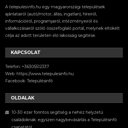
A
telepulesinfo.hu
egy magyarországi települések
ajánlatairól (autó/motor, állás, ingatlan), híreiről,
információiról, programjairól, intézményeiről és
vállalkozásairól szóló összefoglaló portál, melynek eltökélt
célja az adott területen élő lakosság segítése.
KAPCSOLAT
Telefon: +36305512337
Web:
https://www.telepulesinfo.hu
Facebook:
Településinfó
OLDALAK
10-30 ezer forintos segítség a nehéz helyzetű
családoknak: egyszeri nagybevásárlás a Településinfó
csapatától