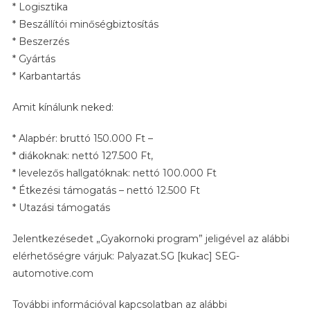
* Logisztika
* Beszállítói minőségbiztosítás
* Beszerzés
* Gyártás
* Karbantartás
Amit kínálunk neked:
* Alapbér: bruttó 150.000 Ft –
* diákoknak: nettó 127.500 Ft,
* levelezős hallgatóknak: nettó 100.000 Ft
* Étkezési támogatás – nettó 12.500 Ft
* Utazási támogatás
Jelentkezésedet „Gyakornoki program” jeligével az alábbi
elérhetőségre várjuk: Palyazat.SG [kukac] SEG-
automotive.com
További információval kapcsolatban az alábbi