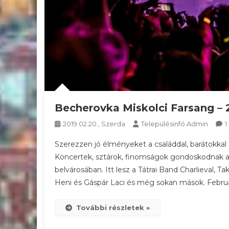
Becherovka Miskolci Farsang – 2
2019.02.20., Szerda
Településinfó Admin
1
Szerezzen jó élményeket a családdal, barátokkal
Koncertek, sztárok, finomságok gondoskodnak ar
belvárosában. Itt lesz a Tátrai Band Charlieval, T
Heni és Gáspár Laci és még sokan mások. Február
További részletek »