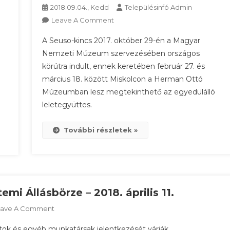
2018.09.04., Kedd
Településinfó Admin
On
Leave A Comment
A
A Seuso-kincs 2017. október 29-én a Magyar
Seuso-
Nemzeti Múzeum szervezésében országos
Kincs
körútra indult, ennek keretében február 27. és
Miskolcon
március 18. között Miskolcon a Herman Ottó
(2018.02.27-
03.18)
Múzeumban lesz megtekinthető az egyedülálló
leletegyüttes.
További részletek »
i Állásbörze – 2018. április 11.
On
eave A Comment
Munkalehetőség:
tok és egyéb munkatársak jelentkezését várják.