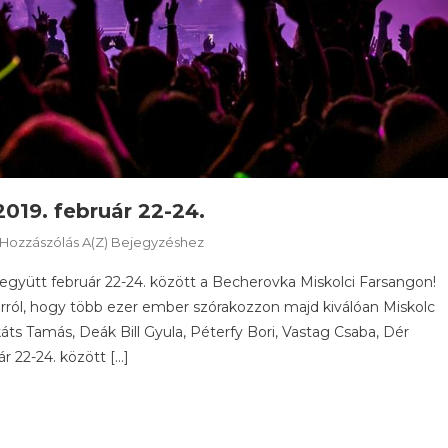
019. február 22-24.
Becherovka
 Hozzászólás A(z)
Bejegyzéshez
Miskolci
 együtt február 22-24. között a Becherovka Miskolci Farsangon!
Farsang
ról, hogy több ezer ember szórakozzon majd kiválóan Miskolc
–
akáts Tamás, Deák Bill Gyula, Péterfy Bori, Vastag Csaba, Dér
2019.
 22-24. között […]
Február
22-
24.