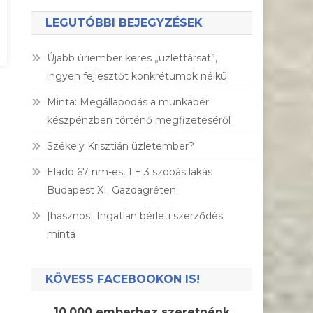
LEGUTÓBBI BEJEGYZÉSEK
Újabb úriember keres „üzlettársat”,
ingyen fejlesztőt konkrétumok nélkül
Minta: Megállapodás a munkabér
készpénzben történő megfizetéséről
Székely Krisztián üzletember?
Eladó 67 nm-es, 1 + 3 szobás lakás
Budapest XI. Gazdagréten
[hasznos] Ingatlan bérleti szerződés
minta
KÖVESS FACEBOOKON IS!
10.000 emberhez szeretnénk