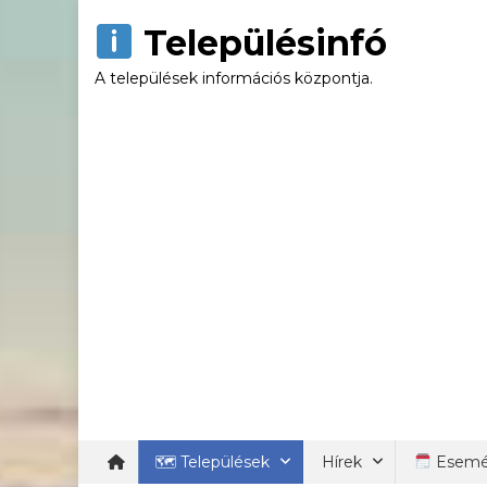
Skip
Településinfó
to
content
A települések információs központja.
🗺 Települések
Hírek
Esemé