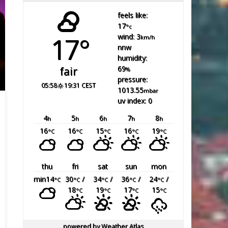
feels like:
17
°c
17°
wind: 3
km/h
nnw
humidity:
69
fair
%
pressure:
05:58
19:31 CEST
1013.55
mbar
uv index: 0
4
5
6
7
8
h
h
h
h
h
16
16
15
16
19
°C
°C
°C
°C
°C
thu
fri
sat
sun
mon
min14
30
/
34
/
36
/
24
/
°C
°C
°C
°C
°C
18
19
17
15
°C
°C
°C
°C
powered by
Weather Atlas