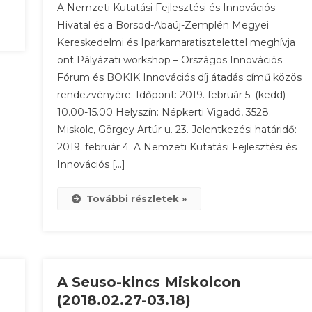
A Nemzeti Kutatási Fejlesztési és Innovációs
Fórum
Hivatal és a Borsod-Abaúj-Zemplén Megyei
Miskolcon
Kereskedelmi és Iparkamaratisztelettel meghívja
–
önt Pályázati workshop – Országos Innovációs
2019.
Február
Fórum és BOKIK Innovációs díj átadás című közös
5.
rendezvényére. Időpont: 2019. február 5. (kedd)
10.00-15.00 Helyszín: Népkerti Vigadó, 3528.
Miskolc, Görgey Artúr u. 23. Jelentkezési határidő:
2019. február 4. A Nemzeti Kutatási Fejlesztési és
Innovációs […]
További részletek »
A Seuso-kincs Miskolcon
(2018.02.27-03.18)