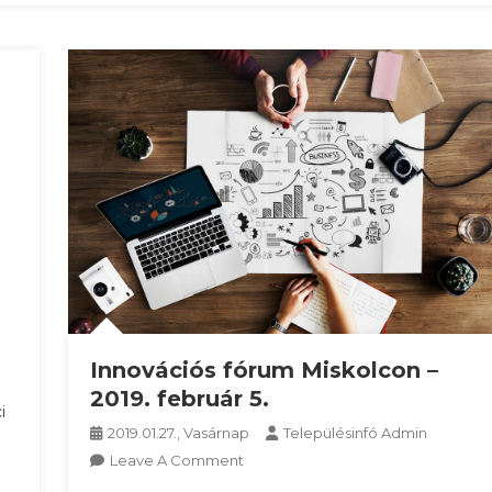
Innovációs fórum Miskolcon –
2019. február 5.
i
2019.01.27., Vasárnap
Településinfó Admin
On
Leave A Comment
Innovációs