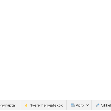
nynaptár
Nyereményjátékok
Apró
Cikke