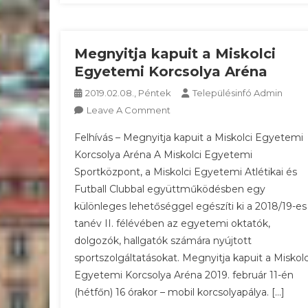
Megnyitja kapuit a Miskolci
Egyetemi Korcsolya Aréna
2019.02.08., Péntek
Településinfó Admin
On
Leave A Comment
Megnyitja
Felhívás – Megnyitja kapuit a Miskolci Egyetemi
Kapuit
Korcsolya Aréna A Miskolci Egyetemi
A
Sportközpont, a Miskolci Egyetemi Atlétikai és
Miskolci
Futball Clubbal együttműködésben egy
Egyetemi
Korcsolya
különleges lehetőséggel egészíti ki a 2018/19-es
Aréna
tanév II. félévében az egyetemi oktatók,
dolgozók, hallgatók számára nyújtott
sportszolgáltatásokat. Megnyitja kapuit a Miskolc
Egyetemi Korcsolya Aréna 2019. február 11-én
(hétfőn) 16 órakor – mobil korcsolyapálya. […]