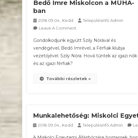
Bedő Imre Miskolcon a MÜHA-
ban
2018.09.04., Kedd
Településinfó Admin
On
Leave A Comment
Hová
Gondolkodjunk együtt Szily Nórával és
Tűntek
vendégével, Bedő Imrével, a Férfiak klubja
Az
vezetőjével. Szily Nóra: Hová tűntek az igazi nők
Igazi
és az igazi férfiak?
Nők
És
Az
További részletek »
Igazi
Férfiak?
–
Szily
Nóra
Munkalehetőség: Miskolci Egyetem
És
2018.09.04., Kedd
Településinfó Admin
L
Bedő
Imre
A Miskolci Egeytemi Állásbörzére hostessek, hos