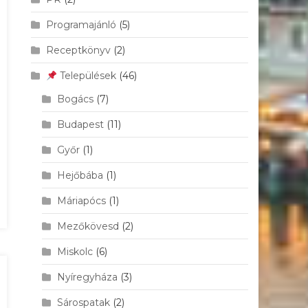
Programajánló
(5)
Receptkönyv
(2)
Települések
(46)
Bogács
(7)
Budapest
(11)
Győr
(1)
Hejőbába
(1)
Máriapócs
(1)
Mezőkövesd
(2)
Miskolc
(6)
Nyíregyháza
(3)
Sárospatak
(2)