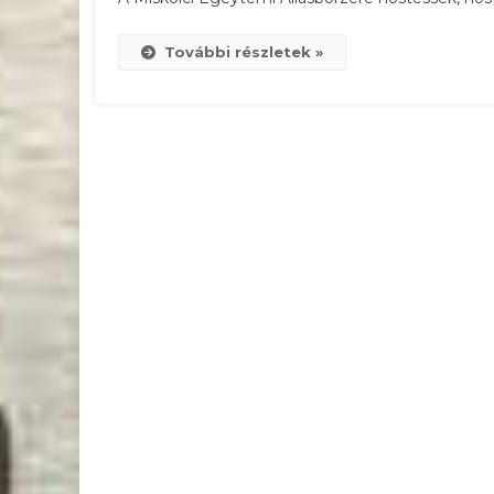
Miskolcon
A
További részletek »
MÜHA-
Ban