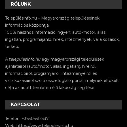
RÓLUNK
Településinfó.hu – Magyarország településeinek
információs központja.
100% hasznos információ ingyen: autó-motor, állás,
ingatlan, programajánló, hírek, intézmények, vállalkozások,
térkép.
A
telepulesinfo.hu
egy magyarországi települések
ajánlatairól (autó/motor, állás, ingatlan), híreiről,
információiról, programjairól, intézményeiről és
vállalkozásairól szóló összefoglaló portál, melynek eltökélt
célja az adott területen élő lakosság segítése.
KAPCSOLAT
Telefon: +36305512337
Web:
https://www.telepulesinfo.hu