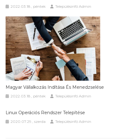
2022.03.18., péntek
Településinfó Admin
Magyar Vállalkozás Indítása És Menedzselése
2022.03.18., péntek
Településinfó Admin
Linux Operációs Rendszer Telepítése
2020.07.29., szerda
Településinfó Admin