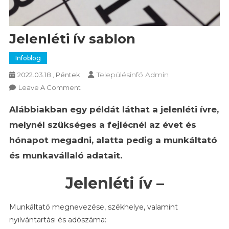
Jelenléti ív sablon
Infoblog
Településinfó Admin
2022.03.18., Péntek
On
Leave A Comment
Jelenléti
Alábbiakban egy példát láthat a jelenléti ívre,
Ív
Sablon
melynél szükséges a fejlécnél az évet és
hónapot megadni, alatta pedig a munkáltató
és munkavállaló adatait.
Jelenléti ív –
Munkáltató megnevezése, székhelye, valamint
nyilvántartási és adószáma: