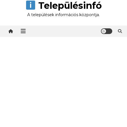
Településinfó
Skip
to
A települések információs központja.
content