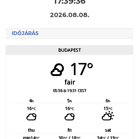
17:39:37
2026.08.08.
IDŐJÁRÁS
BUDAPEST
17°
fair
05:58
19:31 CEST
4
5
6
h
h
h
16
16
15
°C
°C
°C
thu
fri
sat
min14
30
/ 18
34
/ 19
°C
°C
°C
°C
°C