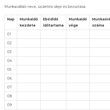
Munkavállaló neve, születési ideje és beosztása:
Nap
Munkaidő
Ebédidő
Munkaidő
Munkaór
kezdete
időtartama
vége
száma
01
02
03
04
05
06
07
08
09