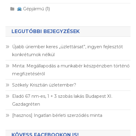
Gépjármű
(1)
LEGUTÓBBI BEJEGYZÉSEK
Újabb úriember keres „üzlettársat”, ingyen fejlesztőt
konkrétumok nélkül
Minta: Megállapodás a munkabér készpénzben történő
megfizetéséről
Székely Krisztián üzletember?
Eladó 67 nm-es, 1 + 3 szobás lakás Budapest XI.
Gazdagréten
[hasznos] Ingatlan bérleti szerződés minta
KÖVESS FACEBOOKON IS!