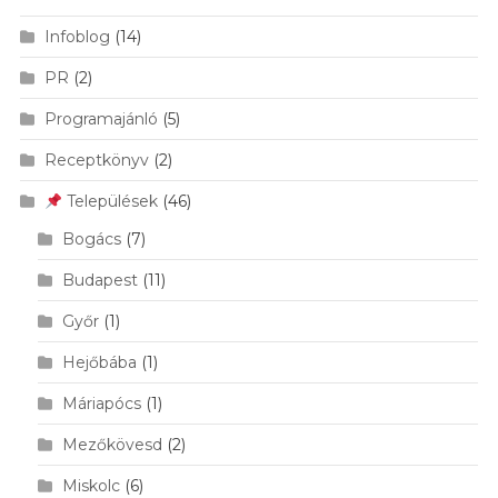
Infoblog
(14)
PR
(2)
Programajánló
(5)
Receptkönyv
(2)
Települések
(46)
Bogács
(7)
Budapest
(11)
Győr
(1)
Hejőbába
(1)
Máriapócs
(1)
Mezőkövesd
(2)
Miskolc
(6)