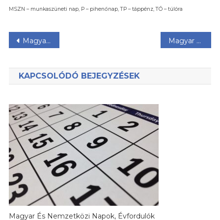
MSZN – munkaszüneti nap, P – pihenőnap, TP – táppénz, TÓ – túlóra
Bejegyzés
Magyar vállalkozás indítása és menedzselése
Magyar és nemzetközi napok, évfordulók
navigáció
KAPCSOLÓDÓ BEJEGYZÉSEK
Magyar És Nemzetközi Napok, Évfordulók