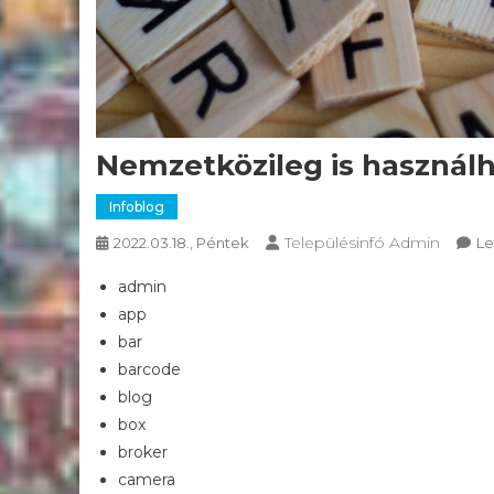
Nemzetközileg is használh
Infoblog
Településinfó Admin
2022.03.18., Péntek
L
admin
app
bar
barcode
blog
box
broker
camera