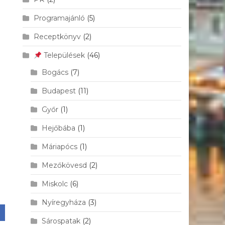
Programajánló
(5)
Receptkönyv
(2)
Települések
(46)
Bogács
(7)
Budapest
(11)
Győr
(1)
Hejőbába
(1)
Máriapócs
(1)
Mezőkövesd
(2)
Miskolc
(6)
Nyíregyháza
(3)
Sárospatak
(2)