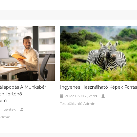
állapodás A Munkabér
Ingyenes Használható Képek Forrá
n Történő
2022.03.08., kedd
éről
Településinfó Admin
., péntek
 Admin