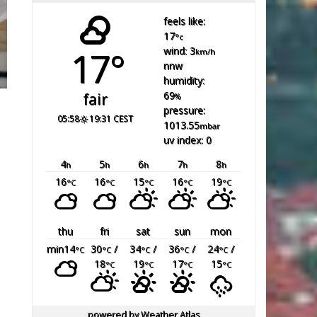
feels like:
17
°c
17°
wind: 3
km/h
nnw
humidity:
69
fair
%
pressure:
05:58
19:31 CEST
1013.55
mbar
uv index: 0
4
5
6
7
8
h
h
h
h
h
16
16
15
16
19
°C
°C
°C
°C
°C
thu
fri
sat
sun
mon
min14
30
/
34
/
36
/
24
/
°C
°C
°C
°C
°C
18
19
17
15
°C
°C
°C
°C
powered by
Weather Atlas