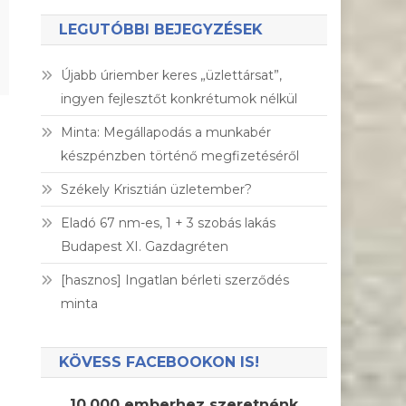
LEGUTÓBBI BEJEGYZÉSEK
Újabb úriember keres „üzlettársat”,
ingyen fejlesztőt konkrétumok nélkül
Minta: Megállapodás a munkabér
készpénzben történő megfizetéséről
Székely Krisztián üzletember?
Eladó 67 nm-es, 1 + 3 szobás lakás
Budapest XI. Gazdagréten
[hasznos] Ingatlan bérleti szerződés
minta
KÖVESS FACEBOOKON IS!
10.000 emberhez szeretnénk