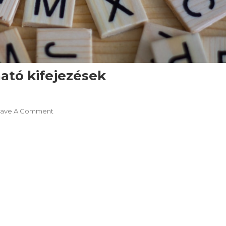
ató kifejezések
On
eave A Comment
Nemzetközileg
Is
Használható
Kifejezések