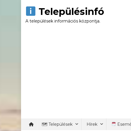
Skip
Településinfó
to
content
A települések információs központja.
🗺 Települések
Hírek
Esemé