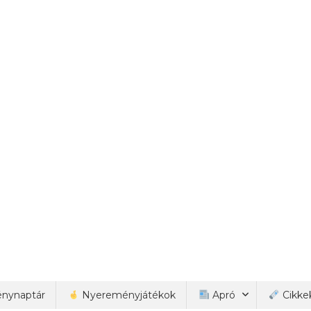
nynaptár
Nyereményjátékok
Apró
Cikke