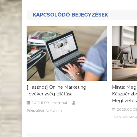
navigáció
KAPCSOLÓDÓ BEJEGYZÉSEK
[hasznos] Online Marketing
Minta: Meg
Tevékenység Ellátása
Készpénzbe
Megfizetés
2019.11.09., szombat
2023.02.03
Településinfó Admin
Településinfó