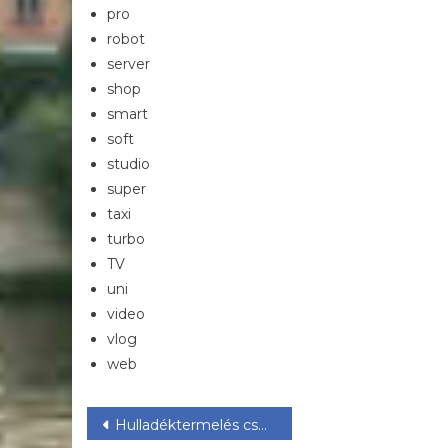
pro
robot
server
shop
smart
soft
studio
super
taxi
turbo
TV
uni
video
vlog
web
Bejegyzés
Hulladéktermelés csökkentésének lehetőségei