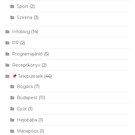
Sport
(2)
Sziréna
(3)
Infoblog
(14)
PR
(2)
Programajánló
(5)
Receptkönyv
(2)
Települések
(46)
Bogács
(7)
Budapest
(11)
Győr
(1)
Hejőbába
(1)
Máriapócs
(1)