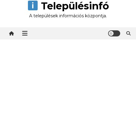
Településinfó
Skip
to
A települések információs központja.
content