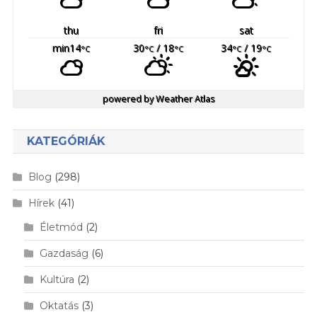
thu
fri
sat
min14
30
/ 18
34
/ 19
°C
°C
°C
°C
°C
powered by
Weather Atlas
KATEGÓRIÁK
Blog
(298)
Hírek
(41)
Életmód
(2)
Gazdaság
(6)
Kultúra
(2)
Oktatás
(3)