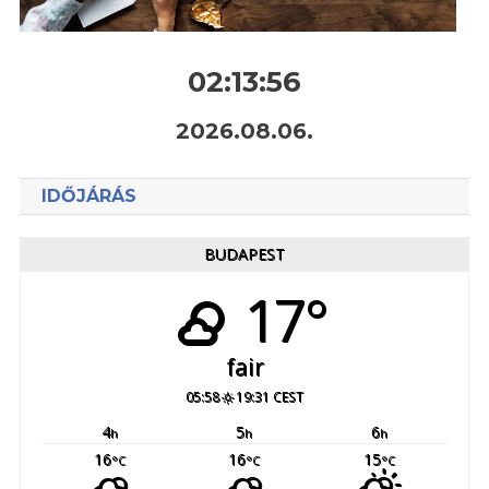
02:13:57
2026.08.06.
IDŐJÁRÁS
BUDAPEST
17°
fair
05:58
19:31 CEST
4
5
6
h
h
h
16
16
15
°C
°C
°C