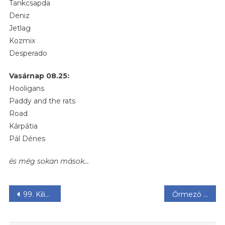
Tankcsapda
Deniz
Jetlag
Kozmix
Desperado
Vasárnap 08.25:
Hooligans
Paddy and the rats
Road
Kárpátia
Pál Dénes
és még sokan mások…
Bejegyzés
99. Kilinccsel előre drift kupa, 7. Ladaracing.hu All Star Gála & Meeting 2019.07.13
Őrmező Ünnepe 2019. szeptember 14-én a 11. kerületi Költők Parkjában
navigáció