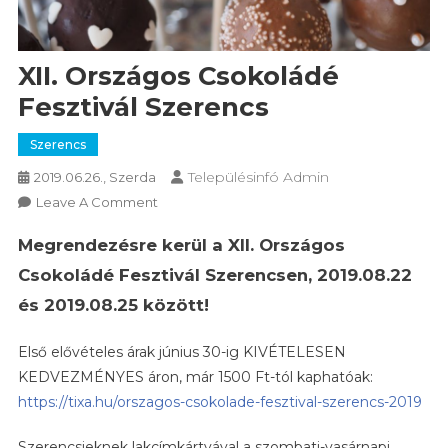
XII. Országos Csokoládé
Fesztivál Szerencs
Szerencs
Településinfó Admin
2019.06.26., Szerda
On
Leave A Comment
XII.
Megrendezésre kerül a XII. Országos
Országos
Csokoládé
Csokoládé Fesztivál Szerencsen, 2019.08.22
Fesztivál
és 2019.08.25 között!
Szerencs
Első elővételes árak június 30-ig KIVÉTELESEN
KEDVEZMÉNYES áron, már 1500 Ft-tól kaphatóak:
https://tixa.hu/orszagos-csokolade-fesztival-szerencs-2019
Szerencsieknek lakcímkártyával a szombati-vasárnapi