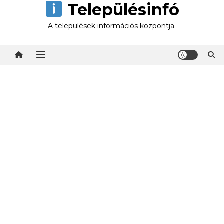
Településinfó
Skip
to
A települések információs központja.
content