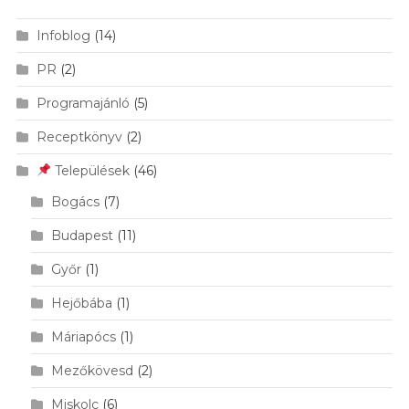
Infoblog
(14)
PR
(2)
Programajánló
(5)
Receptkönyv
(2)
Települések
(46)
Bogács
(7)
Budapest
(11)
Győr
(1)
Hejőbába
(1)
Máriapócs
(1)
Mezőkövesd
(2)
Miskolc
(6)