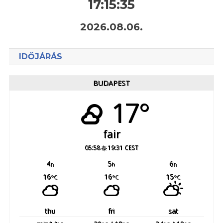
17:15:36
2026.08.06.
IDŐJÁRÁS
BUDAPEST
17°
fair
05:58
19:31 CEST
4
5
6
h
h
h
16
16
15
°C
°C
°C
thu
fri
sat