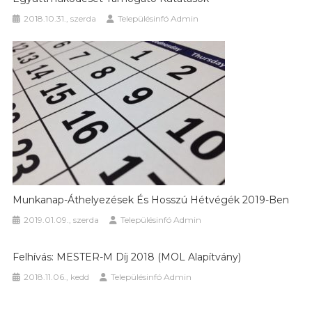
2018.10.31., szerda
Településinfó Admin
Munkanap-Áthelyezések És Hosszú Hétvégék 2019-Ben
2019.01.09., szerda
Településinfó Admin
Felhívás: MESTER-M Díj 2018 (MOL Alapítvány)
2018.11.06., kedd
Településinfó Admin