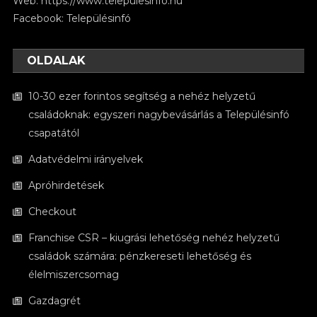
Web:
https://www.telepulesinfo.hu
Facebook:
Településinfó
OLDALAK
10-30 ezer forintos segítség a nehéz helyzetű
családoknak: egyszeri nagybevásárlás a Településinfó
csapatától
Adatvédelmi irányelvek
Apróhirdetések
Checkout
Franchise CSR – kiugrási lehetőség nehéz helyzetű
családok számára: pénzkereseti lehetőség és
élelmiszercsomag
Gazdagrét