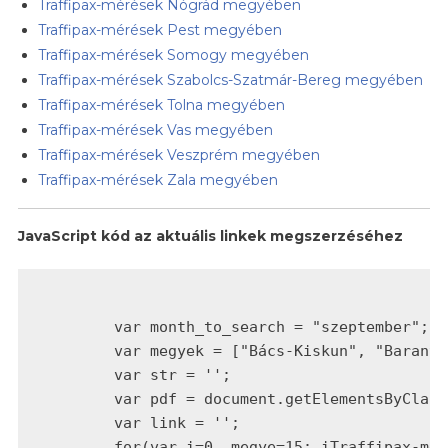
Traffipax-mérések Nógrád megyében
Traffipax-mérések Pest megyében
Traffipax-mérések Somogy megyében
Traffipax-mérések Szabolcs-Szatmár-Bereg megyében
Traffipax-mérések Tolna megyében
Traffipax-mérések Vas megyében
Traffipax-mérések Veszprém megyében
Traffipax-mérések Zala megyében
JavaScript kód az aktuális linkek megszerzéséhez
	var month_to_search = "szeptember";

	var megyek = ["Bács-Kiskun", "Baranya", "Békés", "Borsod-Abaúj-Zemplén", "Budapesten", "Csongrád", "Fejér", "Győr-Moson-Sopron", "Hajdú-Bihar", "Heves", "Jász-Nagykun-Szolnok", "Komárom-Esztergom", "Nógrád", "Pest", "Somogy", "Szabolcs-Szatmár-Bereg", "Tolna", "Vas", "Veszprém", "Zala"];

	var str = '';

	var pdf = document.getElementsByClassName("file file--mime-application-pdf file--application-pdf");

	var link = '';

	for(var i=0, megye=15; i
Traffipax-mér