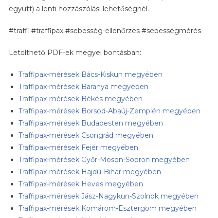
együtt) a lenti hozzászólási lehetőségnél.
#traffi #traffipax #sebesség-ellenőrzés #sebességmérés
Letölthető PDF-ek megyei bontásban:
Traffipax-mérések Bács-Kiskun megyében
Traffipax-mérések Baranya megyében
Traffipax-mérések Békés megyében
Traffipax-mérések Borsod-Abaúj-Zemplén megyében
Traffipax-mérések Budapesten megyében
Traffipax-mérések Csongrád megyében
Traffipax-mérések Fejér megyében
Traffipax-mérések Győr-Moson-Sopron megyében
Traffipax-mérések Hajdú-Bihar megyében
Traffipax-mérések Heves megyében
Traffipax-mérések Jász-Nagykun-Szolnok megyében
Traffipax-mérések Komárom-Esztergom megyében