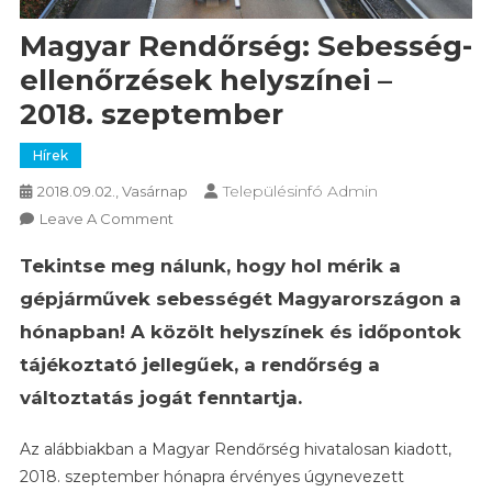
Magyar Rendőrség: Sebesség-
ellenőrzések helyszínei –
2018. szeptember
Hírek
Településinfó Admin
2018.09.02., Vasárnap
On
Leave A Comment
Magyar
Tekintse meg nálunk, hogy hol mérik a
Rendőrség:
Sebesség-
gépjárművek sebességét Magyarországon a
Ellenőrzések
hónapban! A közölt helyszínek és időpontok
Helyszínei
tájékoztató jellegűek, a rendőrség a
–
2018.
változtatás jogát fenntartja.
Szeptember
Az alábbiakban a Magyar Rendőrség hivatalosan kiadott,
2018. szeptember hónapra érvényes úgynevezett