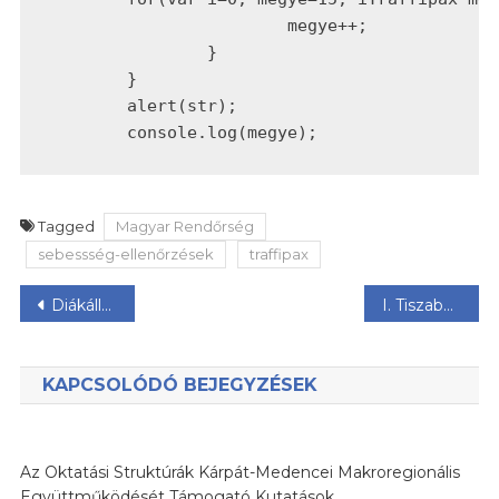
			megye++;

		}

	}

	alert(str);

Tagged
Magyar Rendőrség
sebessség-ellenőrzések
traffipax
Bejegyzés
Diákállás.hu által kínált diákmunka lehetőségek
I. Tiszabábolnai nyitott porták és élménynap
navigáció
KAPCSOLÓDÓ BEJEGYZÉSEK
Az Oktatási Struktúrák Kárpát-Medencei Makroregionális
Együttműködését Támogató Kutatások