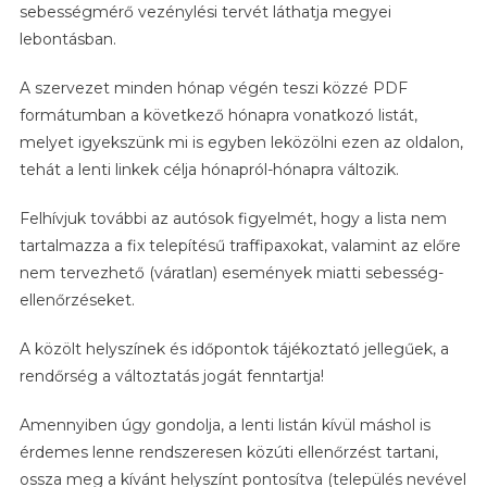
sebességmérő vezénylési tervét láthatja megyei
lebontásban.
A szervezet minden hónap végén teszi közzé PDF
formátumban a következő hónapra vonatkozó listát,
melyet igyekszünk mi is egyben leközölni ezen az oldalon,
tehát a lenti linkek célja hónapról-hónapra változik.
Felhívjuk további az autósok figyelmét, hogy a lista nem
tartalmazza a fix telepítésű traffipaxokat, valamint az előre
nem tervezhető (váratlan) események miatti sebesség-
ellenőrzéseket.
A közölt helyszínek és időpontok tájékoztató jellegűek, a
rendőrség a változtatás jogát fenntartja!
Amennyiben úgy gondolja, a lenti listán kívül máshol is
érdemes lenne rendszeresen közúti ellenőrzést tartani,
ossza meg a kívánt helyszínt pontosítva (település nevével