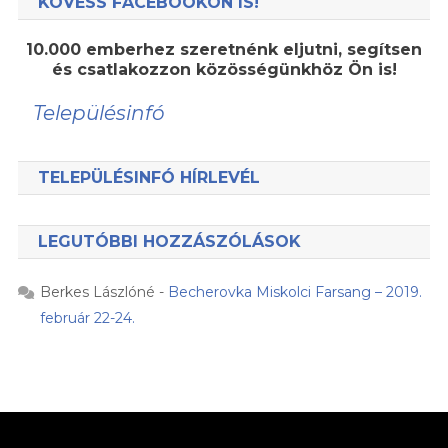
KÖVESS FACEBOOKON IS!
10.000 emberhez szeretnénk eljutni, segítsen
és csatlakozzon közösségünkhöz Ön is!
Településinfó
TELEPÜLÉSINFÓ HÍRLEVÉL
LEGUTÓBBI HOZZÁSZÓLÁSOK
Berkes Lászlóné
-
Becherovka Miskolci Farsang – 2019.
február 22-24.