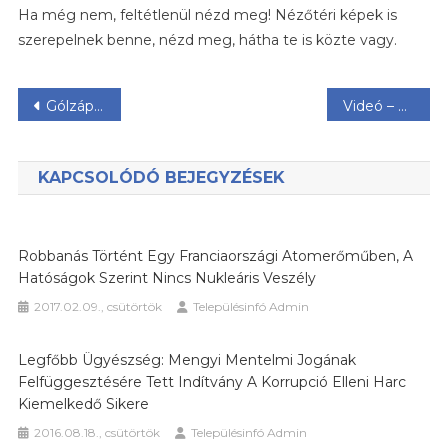
Ha még nem, feltétlenül nézd meg! Nézőtéri képek is
A
szerepelnek benne, nézd meg, hátha te is közte vagy.
Magyaroknak
Szánt,
Hivatalos
Bejegyzés
Gólzáporos döntetlennel csoportelső Magyarország
Videó – Nézd meg hogyan reagált a kispad a gólok után
EB
Klipet!
navigáció
KAPCSOLÓDÓ BEJEGYZÉSEK
Robbanás Történt Egy Franciaországi Atomerőműben, A
Hatóságok Szerint Nincs Nukleáris Veszély
2017.02.09., csütörtök
Településinfó Admin
Legfőbb Ügyészség: Mengyi Mentelmi Jogának
Felfüggesztésére Tett Indítvány A Korrupció Elleni Harc
Kiemelkedő Sikere
2016.08.18., csütörtök
Településinfó Admin