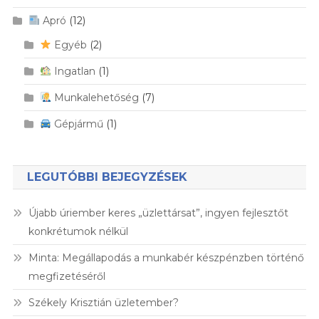
Apró
(12)
Egyéb
(2)
Ingatlan
(1)
Munkalehetőség
(7)
Gépjármű
(1)
LEGUTÓBBI BEJEGYZÉSEK
Újabb úriember keres „üzlettársat”, ingyen fejlesztőt
konkrétumok nélkül
Minta: Megállapodás a munkabér készpénzben történő
megfizetéséről
Székely Krisztián üzletember?