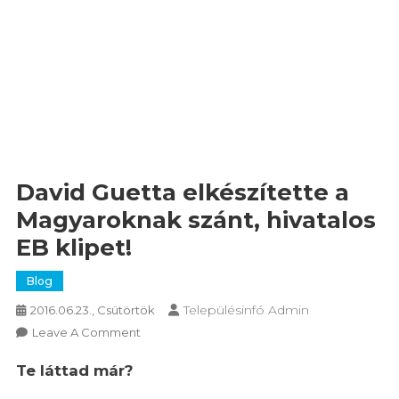
David Guetta elkészítette a
Magyaroknak szánt, hivatalos
EB klipet!
Blog
Településinfó Admin
2016.06.23., Csütörtök
On
Leave A Comment
David
Te láttad már?
Guetta
Elkészítette