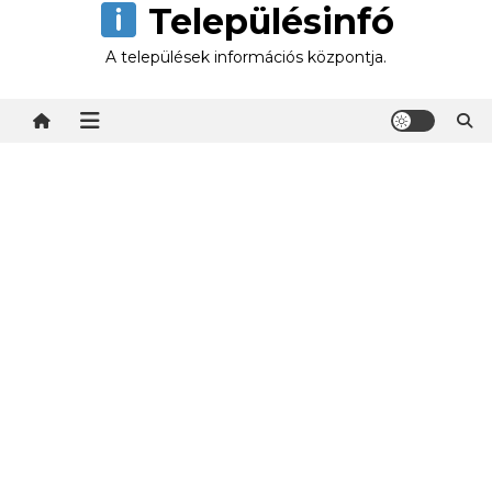
Településinfó
Skip
to
A települések információs központja.
content