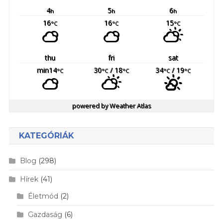
4
5
6
h
h
h
16
16
15
°C
°C
°C
thu
fri
sat
min14
30
/ 18
34
/ 19
°C
°C
°C
°C
°C
powered by
Weather Atlas
KATEGÓRIÁK
Blog
(298)
Hírek
(41)
Életmód
(2)
Gazdaság
(6)