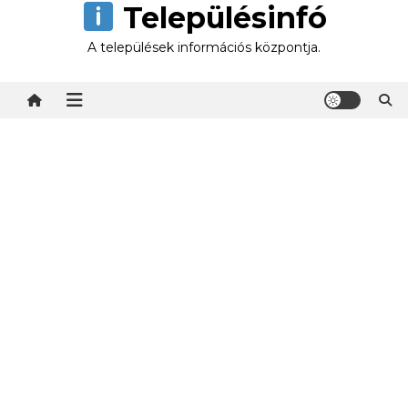
Településinfó
Skip
to
A települések információs központja.
content