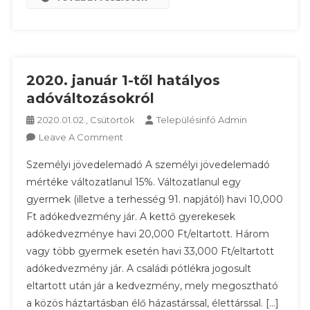
2020. január 1-től hatályos
adóváltozásokról
2020.01.02., Csütörtök
Településinfó Admin
On
Leave A Comment
2020.
Személyi jövedelemadó A személyi jövedelemadó
Január
mértéke változatlanul 15%. Változatlanul egy
1-
gyermek (illetve a terhesség 91. napjától) havi 10,000
Től
Ft adókedvezmény jár. A kettő gyerekesek
Hatályos
Adóváltozásokról
adókedvezménye havi 20,000 Ft/eltartott. Három
vagy több gyermek esetén havi 33,000 Ft/eltartott
adókedvezmény jár. A családi pótlékra jogosult
eltartott után jár a kedvezmény, mely megosztható
a közös háztartásban élő házastárssal, élettárssal. […]