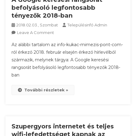
befolyásoló legfontosabb
tényezők 2018-ban
2018.02.03., Szombat
Településinfó Admin
On
Leave A Comment
A
Az alábbi tartalom az info-kukac-mimezis-pont-com-
Google
ról érkező 2018. február elsején érkező hírlevélből
Keresési
származik, melynek tárgya: A Google keresési
Rangsorát
rangsorát befolyásoló legfontosabb tényezők 2018-
Befolyásoló
Legfontosabb
ban
Tényezők
2018-
További részletek »
Ban
Szupergyors internetet és teljes
wifi-lefedettséget kapnak az