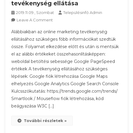
tevékenység ellátása
2019.11.09., Szombat
Településinfó Admin
On
Leave A Comment
[hasznos]
Alábbiakban az online marketing tevékenység
Online
ellátásához szükséges főbb információkat szedtük
Marketing
össze. Folyamat elkezdése előtt és után is mentsük
Tevékenység
el az alábbi értékeket összehasonlításképpen:
Ellátása
weboldal betöltési sebessége Google PageSpeed
értékek A tevékenység ellátásához szükséges
lépések: Google fiók létrehozása Google Maps
elhelyezés Google Analytics Google Search Console
Kulcsszókutatás: https://trends.google.com/trends/
Smartlook / Mouseflow fiók létrehozása, kód
beágyazása W3C […]
További részletek »