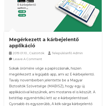
Megérkezett a kárbejelentő
applikáció
2019.01.10., Csütörtök
Településinfó Admin
On
Leave A Comment
Megérkezett
Sokak örömére vége a papírozásnak, hiszen
A
megérkezett a legújabb app, ami az E-kárbejelentő.
Kárbejelentő
Tavaly novemberben jelentette be a Magyar
Applikáció
Biztosítók Szövetsége (MABISZ), hogy egy új
applikációval készülnek, ami mostanra el is készült. A
betétlap egyenértékű lett az e-kárbejelentéssel.
Gyorsabb és egyszerűbb, A kék-sárga kárbejelentő