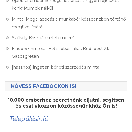
Újabb úriember keres „üzlettársat”, ingyen fejlesztőt
konkrétumok nélkül
Minta: Megállapodás a munkabér készpénzben történő
megfizetéséről
Székely Krisztián üzletember?
Eladó 67 nm-es, 1 + 3 szobás lakás Budapest XI.
Gazdagréten
[hasznos] Ingatlan bérleti szerződés minta
KÖVESS FACEBOOKON IS!
10.000 emberhez szeretnénk eljutni, segítsen
és csatlakozzon közösségünkhöz Ön is!
Településinfó