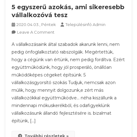
5 egyszerű azokás, ami sikeresebb
vállalkozóvá tesz
2020.04.03., Péntek
Településinfó Admin
On
Leave A Comment
5
A vállalkozásaink által szabadok akarunk lenni, nem
Egyszerű
pedig önfoglalkoztató rabszolgák. Megértettük,
Azokás,
hogy a cégünk van értünk, nem pedig fordítva. Ezért
Ami
együttműködünk, hogy jól prosperáló, önállóan
Sikeresebb
Vállalkozóvá
működőképes cégeket építsünk. 5
Tesz
vállalkozásgyorsító szokás Tudjuk, nemcsak azon
múlik, hogy mennyit dolgozunk,e zért más
vállalkozókkal együttműködve… néha kiszállunk a
mindennapi mókuskerékből, és odafigyeklünk
vállalkozásunk állandó fejlesztésére is. bizalmat
építünk, […]
További részletek »