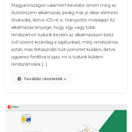
Magyarországon valamiért kevésbé ismert még az
–
Autóőrszem alkalmazás, pedig már jó ideje elérhető
Üzenetküldés
Androidra, illetve iOS-re is. Hiánypótló mobilapp! Az
És
alkalmazás lényege, hogy egy vagy több
Fogadás
Rendszám
rendszámot tudunk kezelni az alkalmazáson belül
Alapján
(cél szerint kizárólag a sajátunkat), mely rendszámra
aztán más felhasználó tud üzenetet küldeni, illetve
ugyanez fordítva is igaz, mi is tudunk küldeni
rendszámokra […]
További részletek »