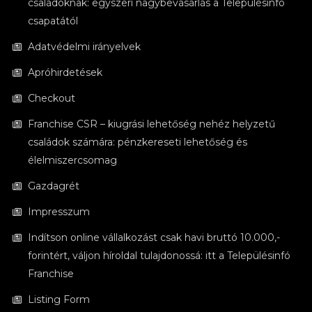
családoknak: egyszeri nagybevásárlás a Településinfó
csapatától
Adatvédelmi irányelvek
Apróhirdetések
Checkout
Franchise CSR – kiugrási lehetőség nehéz helyzetű
családok számára: pénzkereseti lehetőség és
élelmiszercsomag
Gazdagrét
Impresszum
Indítson online vállalkozást csak havi bruttó 10.000,-
forintért, váljon híroldal tulajdonossá: itt a Településinfó
Franchise
Listing Form