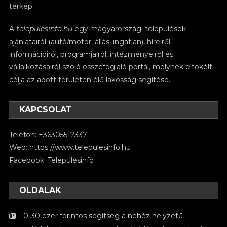
térkép.
A
telepulesinfo.hu
egy magyarországi települések
ajánlatairól (autó/motor, állás, ingatlan), híreiről,
információiról, programjairól, intézményeiről és
vállalkozásairól szóló összefoglaló portál, melynek eltökélt
célja az adott területen élő lakosság segítése.
KAPCSOLAT
Telefon: +36305512337
Web:
https://www.telepulesinfo.hu
Facebook:
Településinfó
OLDALAK
10-30 ezer forintos segítség a nehéz helyzetű