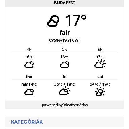
BUDAPEST
17°
fair
05:58
19:31 CEST
4
5
6
h
h
h
16
16
15
°C
°C
°C
thu
fri
sat
min14
30
/ 18
34
/ 19
°C
°C
°C
°C
°C
powered by
Weather Atlas
KATEGÓRIÁK