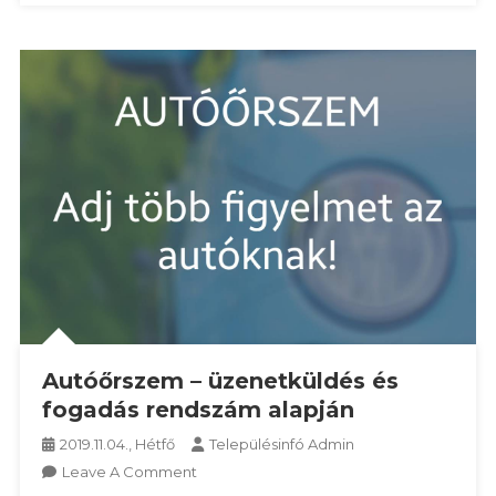
Autóőrszem – üzenetküldés és
fogadás rendszám alapján
2019.11.04., Hétfő
Településinfó Admin
On
Leave A Comment
Autóőrszem