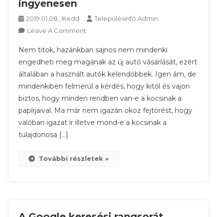
ingyenesen
2019.01.08., Kedd
Településinfó Admin
On
Leave A Comment
Már
Nem titok, hazánkban sajnos nem mindenki
Lekérdezhető
engedheti meg magának az új autó vásárlását, ezért
Egy
általában a használt autók kelendőbbek. Igen ám, de
Komplex
mindenkiben felmerül a kérdés, hogy kitől és vajon
Adathalmaz
A
biztos, hogy minden rendben van-e a kocsinak a
Gépkocsikról
papírjaival. Ma már nem igazán okoz fejtörést, hogy
Ingyenesen
valóban igazat ír illetve mond-e a kocsinak a
tulajdonosa […]
További részletek »
A Google keresési rangsorát