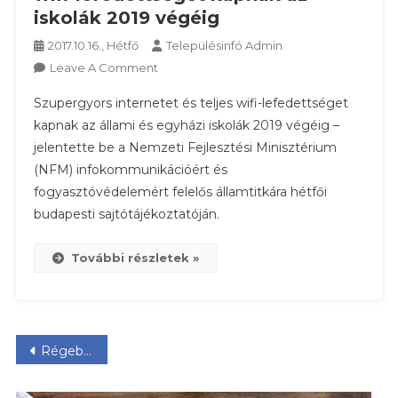
iskolák 2019 végéig
2017.10.16., Hétfő
Településinfó Admin
On
Leave A Comment
Szupergyors
Szupergyors internetet és teljes wifi-lefedettséget
Internetet
kapnak az állami és egyházi iskolák 2019 végéig –
És
jelentette be a Nemzeti Fejlesztési Minisztérium
Teljes
(NFM) infokommunikációért és
Wifi-
Lefedettséget
fogyasztóvédelemért felelős államtitkára hétfői
Kapnak
budapesti sajtótájékoztatóján.
Az
Iskolák
További részletek »
2019
Végéig
Bejegyzés
Régebbi bejegyzések
navigáció