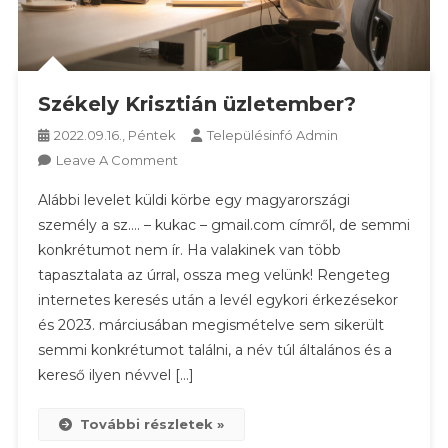
Székely Krisztián üzletember?
2022.09.16., Péntek
Településinfó Admin
On
Leave A Comment
Székely
Alábbi levelet küldi körbe egy magyarországi
Krisztián
személy a sz…. – kukac – gmail.com címről, de semmi
Üzletember?
konkrétumot nem ír. Ha valakinek van több
tapasztalata az úrral, ossza meg velünk! Rengeteg
internetes keresés után a levél egykori érkezésekor
és 2023. márciusában megismételve sem sikerült
semmi konkrétumot találni, a név túl általános és a
kereső ilyen névvel […]
További részletek »