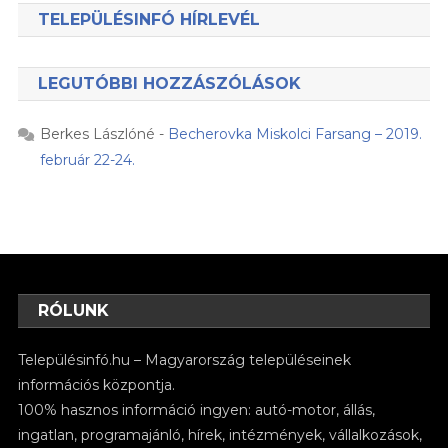
TELEPÜLÉSINFÓ HÍRLEVÉL
LEGUTÓBBI HOZZÁSZÓLÁSOK
Berkes Lászlóné
-
Becherovka Miskolci Farsang – 2019.
február 22-24.
RÓLUNK
Településinfó.hu – Magyarország településeinek
információs központja.
100% hasznos információ ingyen: autó-motor, állás,
ingatlan, programajánló, hírek, intézmények, vállalkozások,