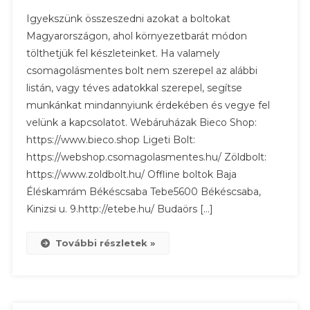
Csomagolásmentes,
Igyekszünk összeszedni azokat a boltokat
Környezettudatos
Magyarországon, ahol környezetbarát módon
Boltok
tölthetjük fel készleteinket. Ha valamely
Magyarországon
csomagolásmentes bolt nem szerepel az alábbi
listán, vagy téves adatokkal szerepel, segítse
munkánkat mindannyiunk érdekében és vegye fel
velünk a kapcsolatot. Webáruházak Bieco Shop:
https://www.bieco.shop Ligeti Bolt:
https://webshop.csomagolasmentes.hu/ Zöldbolt:
https://www.zoldbolt.hu/ Offline boltok Baja
Éléskamrám Békéscsaba Tebe5600 Békéscsaba,
Kinizsi u. 9.http://etebe.hu/ Budaörs […]
További részletek »